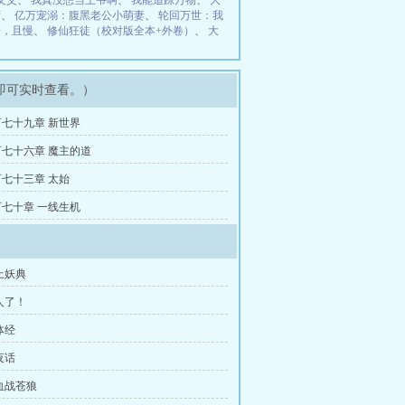
义父
、
我真没想当王爷啊
、
我能追踪万物
、
大
府
、
亿万宠溺：腹黑老公小萌妻
、
轮回万世：我
子，且慢
、
修仙狂徒（校对版全本+外卷）
、
大
即可实时查看。）
七十九章 新世界
七十六章 魔主的道
七十三章 太始
七十章 一线生机
上妖典
人了！
体经
夜话
血战苍狼