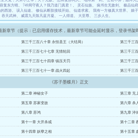
重生天龙，大宋小王爷，天下无敌
、
恐怖复苏同人
、
地球第一剑
、
公若不弃，愿拜为
容复东方晴
、
749局守夜人？我乃道门真君！
、
灵石仙族
、
疯书生无敌剑
、
极品仙
始的西游
、
误入仙途
、
修仙从断肢接续开始
、
仙道求索
、
我有一方修真大世界
、
娘
、
吞天武神
、
威震九天陈凡蓝月凝
、
一人得道
、
大至尊
、
三步人生
、
最新章节（提示：已启用缓存技术，最新章节可能会延时显示，登录书架
第三千三百八十章 永恒圣王（大结局）
第三千三百
第三千三百七十七章 无情轮回
第三千三百
第三千三百七十四章 镇压天罚
第三千三百
第三千三百七十一章 战火四起
第三千三百
《苏子墨蝶月》正文
第二章 神秘女子
第三章 无
第五章 苏家变故
第六章 杀
第八章 苏鸿
第九章 淬
第十一章 大开杀戒
第十二章 
第十四章 妖孽之相
第十五章 