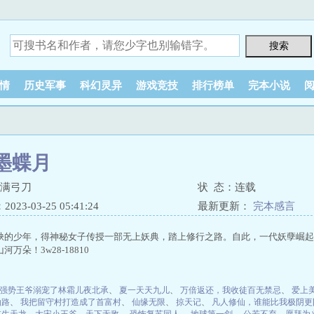
情
历史军事
科幻灵异
游戏竞技
排行榜单
完本小说
墨蝶月
雪满弓刀
状 态：连载
23-03-25 05:41:24
最新更新：
完本感言
缺的少年，得神秘女子传授一部无上妖典，踏上修行之路。自此，一代妖孽崛起
万朵！3w28-18810
强势王爷溺宠了林霜儿夜北承
、
夏一天天九儿
、
万倍返还，我收徒百无禁忌
、
爱上
仙路
、
我把留守村打造成了首富村
、
仙缘无限
、
掠天记
、
凡人修仙，谁能比我极阴更