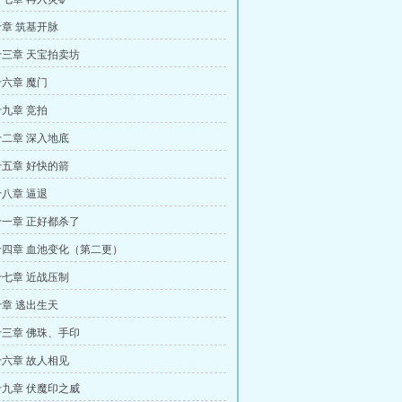
章 筑基开脉
三章 天宝拍卖坊
六章 魔门
九章 竞拍
二章 深入地底
五章 好快的箭
八章 逼退
一章 正好都杀了
四章 血池变化（第二更）
七章 近战压制
章 逃出生天
三章 佛珠、手印
六章 故人相见
九章 伏魔印之威