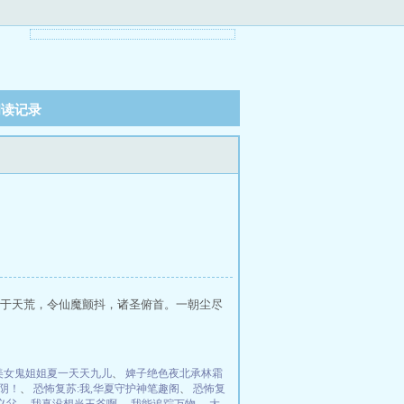
阅读记录
于天荒，令仙魔颤抖，诸圣俯首。一朝尘尽
美女鬼姐姐夏一天天九儿
、
婢子绝色夜北承林霜
阴！
、
恐怖复苏:我,华夏守护神笔趣阁
、
恐怖复