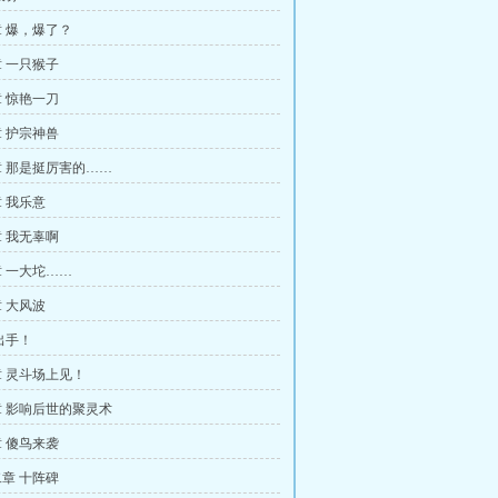
 爆，爆了？
 一只猴子
 惊艳一刀
 护宗神兽
 那是挺厉害的……
 我乐意
 我无辜啊
 一大坨……
 大风波
出手！
 灵斗场上见！
 影响后世的聚灵术
 傻鸟来袭
章 十阵碑