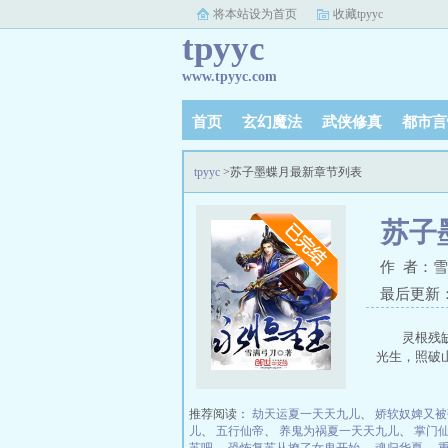
将本站设为首页
收藏tpyyc
tpyyc
www.tpyyc.com
首页
玄幻魔法
武侠修真
都市言
tpyyc
>苏子墨蝶月最新章节列表
苏子
作 者：
最后更新：20
灵根残
光生，照破山河
推荐阅读：
劫天运夏一天天九儿
、
娇软奴婢又被
儿
、
五行仙帝
、
养鬼为祸夏一天天九儿
、
掌门