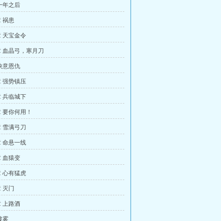
一年之后
 祸患
 天宝金令
 血晶弓，寒月刀
快意恩仇
 强势镇压
 兵临城下
 要你何用！
 雪满弓刀
 命悬一线
 血猿变
 心有猛虎
 灭门
 上路酒
破雾