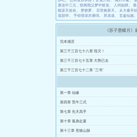
苏吧
、
恐怖复苏从撩了女鬼开始
、
魂归华夏
、
唐连中三元，惊闻我父梦中斩龙
、
人间如狱
、
慕
能逆天改命
、
梦娇萝
、
百世换新天
、
从大秦开
道韶华
、
予你情深共缠绵
、
邪龙道
、
玄鉴仙族
《苏子墨蝶月》
完本感言
第三千三百七十八章 毁灭！
第三千三百七十五章 大势已去
第三千三百七十二章 ‘三书’
第一章 仙缘
第四章 荒牛三式
第七章 先天高手
第十章 孤身赴宴
第十三章 苍狼山脉