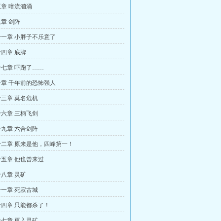
章 暗流汹涌
章 剑阵
一章 小胖子不乐意了
四章 底牌
七章 吓跑了……
章 千年前的恐怖强人
三章 莫名危机
六章 三柄飞剑
九章 六合剑阵
二章 原来是他，四峰第一！
五章 他也曾来过
八章 灵矿
一章 死寂古城
四章 只能都杀了！
七章 再入灵矿