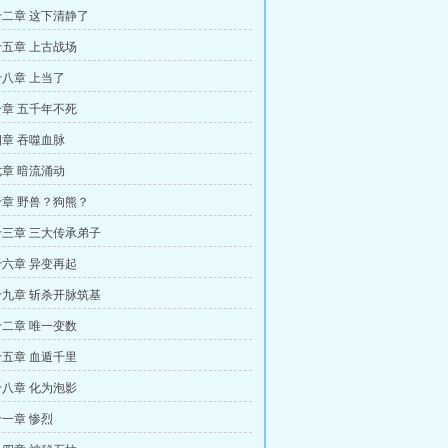
二章 这下清静了
五章 上古战场
八章 上当了
章 五千年不死
章 吞噬血脉
章 暗流涌动
章 野兽？狗熊？
三章 三大传承弟子
六章 异变再起
九章 斩杀开脉筑基
二章 唯一变数
五章 血遁千里
八章 化为泡影
一章 惨烈