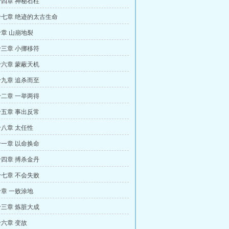
四章 神秘石柱
七章 绝迹的太古生命
章 山崩地裂
三章 小挪移符
六章 蒙蔽天机
九章 追杀而至
二章 一举两得
五章 事出反常
八章 太任性
一章 以命换命
四章 搏杀金丹
七章 不会失败
章 一败涂地
三章 炼脏大成
六章 变故