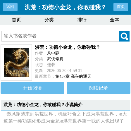
洪荒：功德小金龙，你敢碰我？
返回
首页
首页
分类
排行
全本
洪荒：功德小金龙，你敢碰我？
作者：
风中静
分类：
武侠修真
状态：连载
更新：2026-06-20 01:59:31
最新章节：
第457章 高兴的通天
开始阅读
阅读记录
洪荒：功德小金龙，你敢碰我？
小说简介
秦风穿越来到洪荒世界，机缘巧合之下成为洪荒世界，\n大
道第一缕功德化形成为金龙\n洪荒世界第一贱的人也出现了