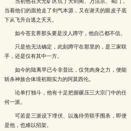
当初他在天元矿区坑了天剑阁、万法宗、蜀门，
当着他们的面抢走了剑气本源，又在谢天的眼皮子底
下从飞升台逃之夭夭。
如今苍玄界那头要是没人蹲守，他自己都不信。
只是他无法确定，此刻蹲守在那里的，是三家联
手，还是仅有其中一方。
如今的陆离早已今非昔比，仅凭肉身之力，便能
斩杀神族合体境初期实力的阿莫西伦。
论单打独斗，他有十足把握碾压三大宗门中的任
何一派。
可若是三派设下埋伏、以逸待劳联手围杀，即便
是他，也难以招架。