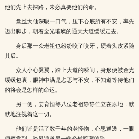
他们先上去探路，未必真要他们的命。
盘丝大仙深吸一口气，压下心底所有不安，率先
迈出脚步，朝着金光璀璨的通天大道缓缓走去。
身后那一众老祖也纷纷咬了咬牙，硬着头皮紧随
其后。
众人小心翼翼，踏上大道的瞬间，身形便被金光
缓缓包裹，眼神中满是忐忑与不安，不知道等待他们
的将会是怎样的命运。
另一侧，姜育恒等八位老祖静静伫立在原地，默
默地注视着这一切。
他们皆是活了数千年的老怪物，心思通透，一眼
便察觉到，跨界通道另一端必然暗藏凶险。