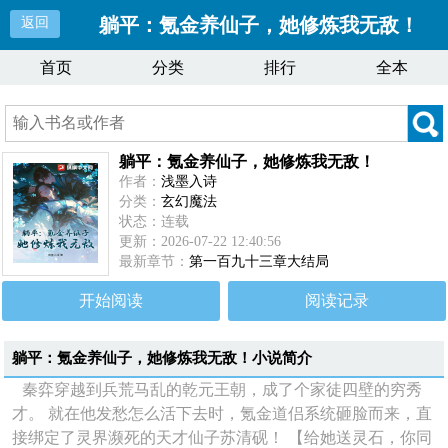
躺平：氪金养仙子，她修炼我无敌！
返回
首页
分类
排行
全本
首页
躺平：氪金养仙子，她修炼我无敌！
作者：
浅墨入诗
分类：
玄幻魔法
状态：连载
更新：2026-07-22 12:40:56
最新章节：
第一百九十三章大结局
开始阅读
阅读记录
躺平：氪金养仙子，她修炼我无敌！
小说简介
秦弈穿越到兵荒马乱的乾元王朝，成了个家徒四壁的穷秀
才。 就在他发愁怎么活下去时，氪金道侣系统砸脸而来，直
接绑定了灵界濒死的天才仙子苏清砚！ 【给她送灵石，你同