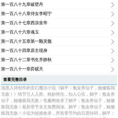
第一百八十九章破壁丹
第一百八十八章侍女李昭宁
第一百八十七章西凉皇帝
第一百八十六章魂玉
第一百八十五章第一颗灵髓
第一百八十四章原主现身
第一百八十二章书生齐静秋
第一百八十一章弈砚天
查看完整目录
浅墨入诗创作的玄幻魔法小说《躺平：氪金养仙子，她修炼我
无敌！》情节引人入胜、精妙绝伦，扣人心弦，躺平：氪金养
仙子，她修炼我无敌！笔趣阁收录了躺平：氪金养仙子，她修
炼我无敌！最新章节全文免费阅读。躺平：氪金养仙子，她修
炼我无敌！小说为链接收录，所有章节均由百度转码，躺平：