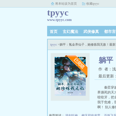
将本站设为首页
收藏tpyyc
tpyyc
www.tpyyc.com
首页
玄幻魔法
武侠修真
都市言
tpyyc
>躺平：氪金养仙子，她修炼我无敌！最新
躺平
作 者：
最后更新：20
秦弈穿
界濒死的天
咬咬牙，把
我于危难，
啊！ 别人
推荐阅读：
逆剑狂神
、
柳无邪徐凌雪
、
百炼飞