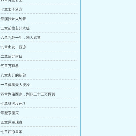
十四章青鸾公主
十七章太子逼宫
十章演技炉火纯青
十三章前往玄州求援
十六章九死一生，踏入武道
十九章出发，西凉
十二章后羿射日
十五章万葬谷
十八章离开的钥匙
十一章偷看夫人洗澡
十四章到达西凉，到账三十三万两黄
十七章林渊没死？
十章魔宗覆灭
十四章原主现身
十七章西凉皇帝