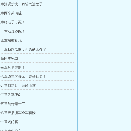
二章清砚护夫，剑斩气运之子
五章两个苏清砚
八章给老子，死！
十一章陆灵汐跑了
十四章魔教初现
十七章我想低调，但给的太多了
十章同步完成
十三章凡界灵髓？
十六章原主的母亲，是修仙者？
十九章新活动，剑斩山河
十二章为妻正名
十五章剑侍秦十三
十八章天启援军全军覆没
十一章鸿门宴