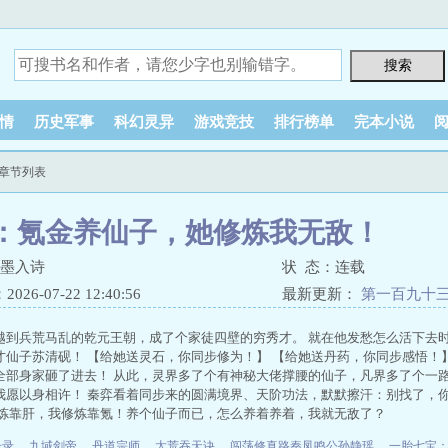
情
历史军事
科幻灵异
游戏竞技
排行榜单
完本小说
章节列表
：氪金养仙子，她修炼我无敌！
浅墨入诗
状 态：连载
26-07-22 12:40:56
最新更新：
第一百九十
越到兵荒马乱的乾元王朝，成了个家徒四壁的穷秀才。 就在他发愁怎么活下去
才仙子苏清砚！ 【给她送灵石，你同步修为！】 【给她送丹药，你同步感悟！】
全部身家砸了进去！ 从此，灵界多了个有神秘大佬撑腰的仙子，凡界多了个一路
我愿以身相许！ 秦弈看着同步来的圆满境界、天阶功法，默默擦汗：别找了，
修炼靠肝，我修炼靠氪！养个仙子而已，怎么养着养着，我就无敌了？
升录
、
九域剑帝
、
丹道宗师
、
太荒吞天诀
、
闯荡修真路秦凤鸣公孙静瑶
、
一胎七宝