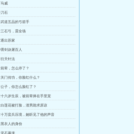
下马威
磨刀石
章武道五品的弓箭手
章三石弓，震全场
章逐出苏家
神霄剑诀屠百人
章衍天针法
章前辈，怎么停了？
章关门传功，你脸红什么？
章公子，你怎么脸红了？
章十六岁生辰，被前辈捧在手里宠
章白莲花被打脸，渣男跪求原谅
章十万蛮兵压境，她听见了他的声音
章黑衣人的身份
章灵石暴涨