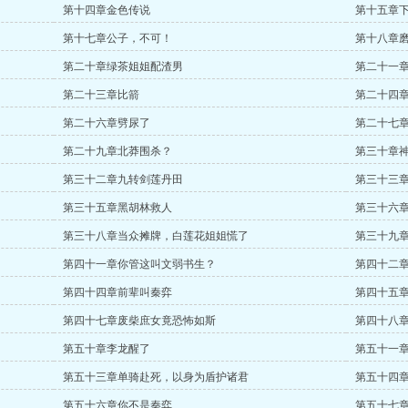
第十四章金色传说
第十五章
第十七章公子，不可！
第十八章
第二十章绿茶姐姐配渣男
第二十一
第二十三章比箭
第二十四
第二十六章劈尿了
第二十七
第二十九章北莽围杀？
第三十章
第三十二章九转剑莲丹田
第三十三
第三十五章黑胡林救人
第三十六
第三十八章当众摊牌，白莲花姐姐慌了
第三十九
第四十一章你管这叫文弱书生？
第四十二
第四十四章前辈叫秦弈
第四十五
第四十七章废柴庶女竟恐怖如斯
第四十八
第五十章李龙醒了
第五十一
第五十三章单骑赴死，以身为盾护诸君
第五十四
第五十六章你不是秦弈
第五十七