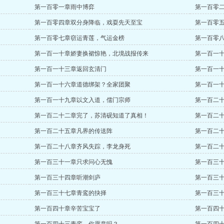
第一百零一章雨中博弈
第一百零
第一百零四章双分身降临，戏耍先天至宝
第一百零
第一百零七章窃运青莲，气运金榜
第一百零
第一百一十章娇妻换裙惊艳，北境战报传来
第一百一
第一百一十三章返回玄清门
第一百一
第一百一十六章道德绑架？全家团聚
第一百一
第一百一十九章以文入道，儒门宗师
第一百二
第一百二十二章完了，苏清砚知道了真相！
第一百二
第一百二十五章凡界的传送阵
第一百二
第一百二十八章齐风失踪，李龙身死
第一百二
第一百三十一章只求问心无愧
第一百三
第一百三十四章听潮剑庐
第一百三
第一百三十七章青鸾的抉择
第一百三
第一百四十章辛苦宝宝了
第一百四