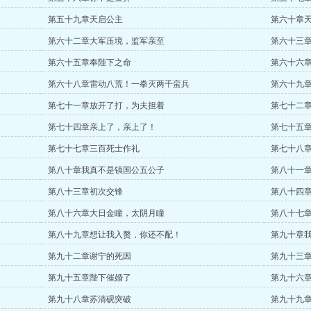
第五十九章天启公主
第六十章
第六十二章大军压境，监军亲至
第六十三
第六十五章奉陛下之命
第六十六
第六十八章雷动八荒！一拳灭两千蛮兵
第六十九
第七十一章放开了打，为夫担着
第七十二
第七十四章亲上了，亲上了！
第七十五
第七十七章三百死士作礼
第七十八
第八十章我真不是镇国公五公子
第八十一
第八十三章初次交锋
第八十四
第八十六章大日金瞳，太阴月瞳
第八十七
第八十九章想让我入赘，你还不配！
第九十章
第九十二章谢宁的死因
第九十三
第九十五章陛下催婚了
第九十六
第九十八章苏清砚突破
第九十九