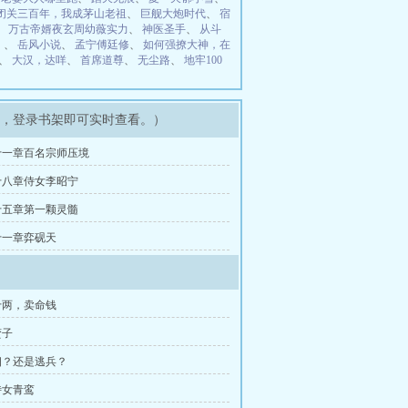
闭关三百年，我成茅山老祖
、
巨舰大炮时代
、
宿
、
万古帝婿夜玄周幼薇实力
、
神医圣手
、
从斗
）
、
岳风小说
、
孟宁傅廷修
、
如何强撩大神，在
、
大汉，达咩
、
首席道尊
、
无尘路
、
地牢100
示，登录书架即可实时查看。）
十一章百名宗师压境
十八章侍女李昭宁
十五章第一颗灵髓
十一章弈砚天
十两，卖命钱
蛮子
细？还是逃兵？
侍女青鸾