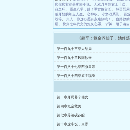
房俊房玄龄是哪部小说
、
无双丹帝陈玄王千语
、
命之环
、
重生八零，踹了军官嫁首长
、
林语熙周
破开始的加点人生
、
窃神权
、
小游戏系统
、
百
线等
、
夫人，你这心愿有点难搞哦！
、
血路救赎
层
、
快穿之年代文的炮灰心愿
、
斩神：缨子请自
《躺平：氪金养仙子，她修
第一百九十三章大结局
第一百九十章风雨欲来
第一百八十七章西凉皇帝
第一百八十四章原主现身
第一章开局养个仙女
第四章氪金救美
第七章苏清砚苏醒
第十章这牢饭，真香