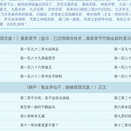
师弟下山，被绝色师姐骗去同居了
、
异世无冕邪皇
、
暧昧邪医
、
神道丹尊
、
九叔：
宴京
、
九星杀神
、
九天至尊
、
异世邪君
、
原来你们都想上我(NP)(完结)
、
九天帝主
炼飞升录秦凤鸣祁嘉城
、
闪婚后，发现老公是隐藏首富
、
唯剑独尊（又名：绝世剑帝
、
李天命沐晴晴
、
无限之神级思路
、
豪门第一婚宠
、
快穿之剧情争夺战
、
食肉之羊
重，你别乱来呀！
、
炼我无敌！》最新章节（提示：已启用缓存技术，最新章节可能会延时显
第一百九十二章大战将起
第一百九
第一百八十九章破壁丹
第一百八
第一百八十六章魂玉
第一百八
第一百八十二章书生齐静秋
第一百八
《躺平：氪金养仙子，她修炼我无敌！》正文
第二章不许死，老子这就去搞钱
第三章二
第五章一旗杆干翻战马
第六章杀
第八章斩杀王威
第九章奸
第十一章你要老婆不要？
第十二章