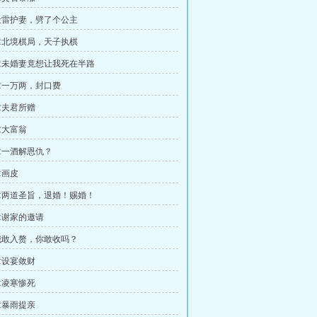
天雷护妻，劈了个公主
章北境棋局，天子执棋
章未婚妻竟想让我死在半路
章一万两，封口费
章夫君所赠
章大富翁
章一酒解恩仇？
章画皮
章两道圣旨，退婚！赐婚！
章谢家的邀请
我敢入赘，你敢收吗？
章设宴敛财
章凌寒惨死
章暴雨提亲