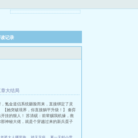
阅读记录
三章大结局
时，氪金道侣系统砸脸而来，直接绑定了灵
 【她突破境界，你直接躺平升级！】 秦弈
开挂的狠人！ 苏清砚：前辈赐我机缘，救
你那神秘大佬，就是个穿越过来的新兵蛋子
：老婆大人哪里跑
、
踏天无痕
、
夏一天郁小雪
、