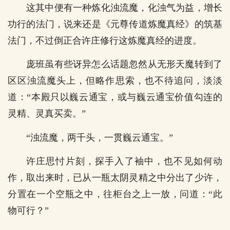
这其中便有一种炼化浊流魔，化浊气为益，增长
功行的法门，说来还是《元尊传道炼魔真经》的筑基
法门，不过倒正合许庄修行这炼魔真经的进度。
庞班虽有些讶异怎么话题忽然从无形天魔转到了
区区浊流魔头上，但略作思索，也不待追问，淡淡
道：“本殿只以巍云通宝，或与巍云通宝价值勾连的
灵精、灵真买卖。”
“浊流魔，两千头，一贯巍云通宝。”
许庄思忖片刻，探手入了袖中，也不见如何动
作，取出来时，已从一瓶太阴灵精之中分出了少许，
分置在一个空瓶之中，往柜台之上一放，问道：“此
物可行？”