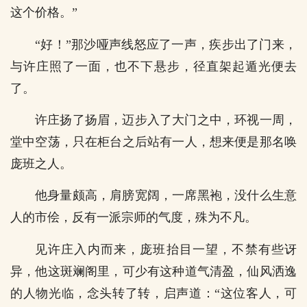
这个价格。”
“好！”那沙哑声线怒应了一声，疾步出了门来，
与许庄照了一面，也不下悬步，径直架起遁光便去
了。
许庄扬了扬眉，迈步入了大门之中，环视一周，
堂中空荡，只在柜台之后站有一人，想来便是那名唤
庞班之人。
他身量颇高，肩膀宽阔，一席黑袍，没什么生意
人的市侩，反有一派宗师的气度，殊为不凡。
见许庄入内而来，庞班抬目一望，不禁有些讶
异，他这斑斓阁里，可少有这种道气清盈，仙风洒逸
的人物光临，念头转了转，启声道：“这位客人，可