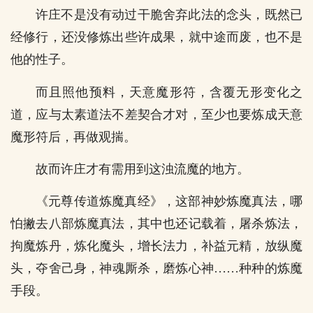
许庄不是没有动过干脆舍弃此法的念头，既然已
经修行，还没修炼出些许成果，就中途而废，也不是
他的性子。
而且照他预料，天意魔形符，含覆无形变化之
道，应与太素道法不差契合才对，至少也要炼成天意
魔形符后，再做观揣。
故而许庄才有需用到这浊流魔的地方。
《元尊传道炼魔真经》，这部神妙炼魔真法，哪
怕撇去八部炼魔真法，其中也还记载着，屠杀炼法，
拘魔炼丹，炼化魔头，增长法力，补益元精，放纵魔
头，夺舍己身，神魂厮杀，磨炼心神……种种的炼魔
手段。