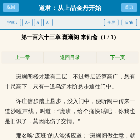
道君：从上品金丹开始
返回
首页
字体：
A+
A
A-
全屏
日/夜
第一百六十三章 斑斓阁 来仙斋（1 / 3）
上一章
返回目录
下一页
斑斓阁楼才建有二层，不过每层还算高广，悬有
十尺高下，只有一道乌沉木阶悬步通往门中。
许庄信步踏上悬步，没入门中，便听阁中传来一
道沙哑声线，叫道：“庞班，给个痛快话吧，你我也
是旧识了，莫因此伤了交情。”
那名唤‘庞班’的人淡淡应道：“斑斓阁做生意，就