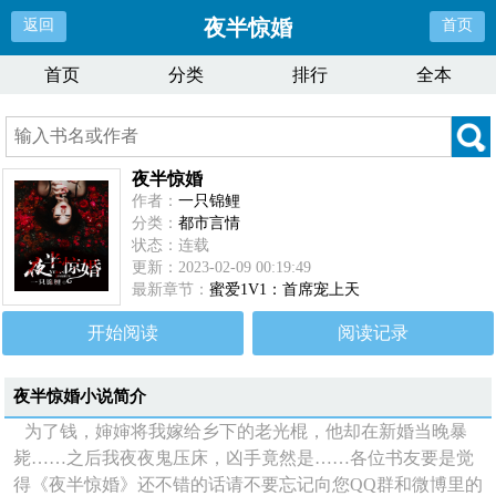
夜半惊婚
返回
首页
首页
分类
排行
全本
夜半惊婚
作者：
一只锦鲤
分类：
都市言情
状态：连载
更新：2023-02-09 00:19:49
最新章节：
蜜爱1V1：首席宠上天
开始阅读
阅读记录
夜半惊婚
小说简介
为了钱，婶婶将我嫁给乡下的老光棍，他却在新婚当晚暴
毙……之后我夜夜鬼压床，凶手竟然是……各位书友要是觉
得《夜半惊婚》还不错的话请不要忘记向您QQ群和微博里的