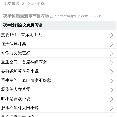
朋友推荐哦！3w0-5106
夜半惊婚最新章节
推荐地址：
http://m.tpyyc.com/65558/
夜半惊婚全文免费阅读
蜜爱1V1：首席宠上天
逆天保镖叶离
许你万丈光芒好
重生空间：首席神瞳商女
赫敬尧和苏芷兮小说
重生空间：豪门辣妻不好惹
凝脂美人在八零
时小念宫欧小说
肥水不流外人田小说
夏文博袁青玉小说