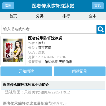
医者传承陈轩沈冰岚
返回
首页
首页
分类
排行
全本
医者传承陈轩沈冰岚
作者：
徐幻
分类：
都市言情
状态：连载
更新：2023-04-06 01:59:07
最新章节：
第5265章 无明仙帝
开始阅读
阅读记录
医者传承陈轩沈冰岚
小说简介
透视邪医：只给美女治病3w2285-17912
医者传承陈轩沈冰岚最新章节
推荐地址：