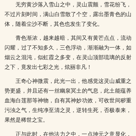
无穷黄沙落入雪山之中，灵山震颤，雪花纷飞，
不过片刻时间，满山白雪散了个空，露出墨青色的山
体，随着尘沙不断，其色也发生了变化。
青色渐浓，越来越暗，其间又有黄芒点点，流动
闪耀，过了不知多久，三色浮动，渐渐融为一体，如
烟云之混沌，似虹霞之多变，在灵山顶部琉璃的反射
之下，竟发出七彩之光，炫丽非凡！
王奇心神微震，此光一出，他感觉这灵山威重之
势更盛，并且还有一丝幽泉冥土的气息，此土能蕴养
血海白莲那等神物，自有其神妙功效，可收世间秽重
污浊之气，生纯净至清之灵，逆转生死，否极泰来，
果然是稀世之宝。
正与此时，在他法力之中，一点坤元之意显化，