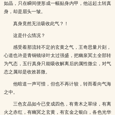
如晶，只在瞬间便形成一幅贴身内甲，他运起土转真
身，却是眉头一皱。
真身竟然无法吸收此气？！
这是什么情况？
感受着那流转不定的玄黄之气，王奇思量片刻，
心道也许是青铜镜绿叶太过强盛，把幽泉冥土全部转
为气态，五行真身只能吸收解离后的属性微尘，对气
态之属却是收效甚微。
他暗道一声可惜，但也不再计较，转而看向气海
之中。
三色玄晶如今已变成四色，有青木之翠绿，有离
火之赤红，有幽冥之玄黄，有玄金之银白，各色光华