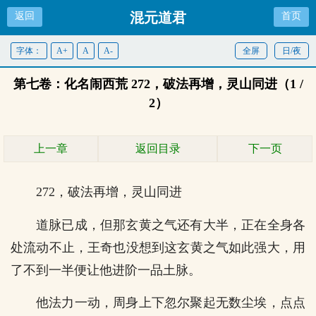
混元道君
返回
首页
字体：
A+
A
A-
全屏
日/夜
第七卷：化名闹西荒 272，破法再增，灵山同进（1 /
2）
上一章
返回目录
下一页
272，破法再增，灵山同进
道脉已成，但那玄黄之气还有大半，正在全身各
处流动不止，王奇也没想到这玄黄之气如此强大，用
了不到一半便让他进阶一品土脉。
他法力一动，周身上下忽尔聚起无数尘埃，点点