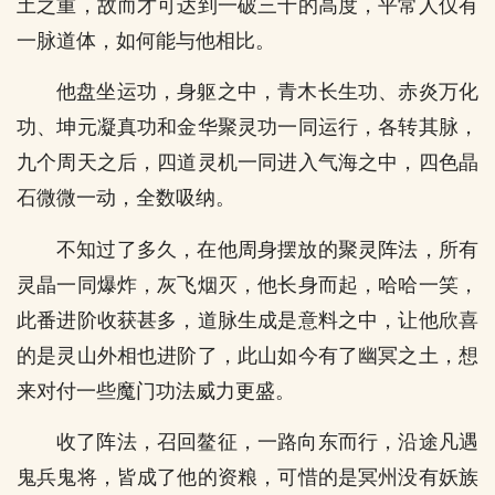
土之重，故而才可达到一破三十的高度，平常人仅有
一脉道体，如何能与他相比。
他盘坐运功，身躯之中，青木长生功、赤炎万化
功、坤元凝真功和金华聚灵功一同运行，各转其脉，
九个周天之后，四道灵机一同进入气海之中，四色晶
石微微一动，全数吸纳。
不知过了多久，在他周身摆放的聚灵阵法，所有
灵晶一同爆炸，灰飞烟灭，他长身而起，哈哈一笑，
此番进阶收获甚多，道脉生成是意料之中，让他欣喜
的是灵山外相也进阶了，此山如今有了幽冥之土，想
来对付一些魔门功法威力更盛。
收了阵法，召回鳌征，一路向东而行，沿途凡遇
鬼兵鬼将，皆成了他的资粮，可惜的是冥州没有妖族