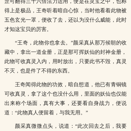
罡可翻得三十六倍法力运用，便是在灵宝之中，也称
得上是极品，王奇听着暗自心惊，当时他看着此物被
五色玄光一罩，便收了去，还以为没什么威能，此时
才知这宝贝的厉害。
“王奇，此物你也拿去。”颜采真从那万候朝的收
藏中，拿出一道金册，正是那可挥妖仙的封神金册，
此物可收真灵入内，用时放出，只要此书不毁，真灵
不灭，也是件了不得的东西。
王奇闻得此物的功效，暗自想道，他已有青铜镜
可收真灵，拿了这个也没什么用，里面的妖仙也仅能
出来称个场面，真有大事，还要看自身战力，便说
道：“此物真人便留着，与我无用。”
颜采真微微点头，说道：“此次回去之后，我要