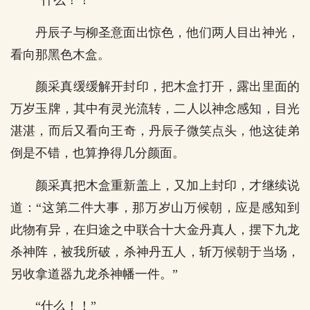
“什么！！”
丹辰子与柳圣意面出惊色，他们两人目出神光，
看向那黑色木盒。
颜采真缓缓解开封印，把木盒打开，露出里面的
万岁玉牌，其中有灵光流转，二人以神念感知，目光
湛湛，而后又看向王奇，丹辰子微笑点头，他这徒弟
倒是不错，也算挣得几分颜面。
颜采真把木盒重新盖上，又加上封印，才继续说
道：“这第二件大事，那万岁山万候朝，应是感知到
此物有异，在归途之中联合十大金丹真人，摆下九龙
杀神阵，被我所破，杀神丹五人，斩万候朝于当场，
另收拿道器九龙杀神幡一件。”
“什么！！”