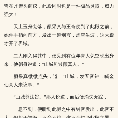
皆在此聚头商议，此殿同时也是一件极品灵器，威力
强大！
天上玉舟划落，颜采真与王奇便到了此殿之前，
她伸手指向前方，发出一道烟霞，虚空生波，这大殿
才开了界域。
二人刚入得其中，便见到有位年青人凭空现出身
来，他躬身说道：“山城见过颜真人。”
颜采真微微点头，道：“山城，发五音钟，喊金
仙真人来议事。”
“山城尊法旨。”那人说道，而后便消失无踪，
一息不到，便听到此殿之中有钟音发出，此音不
大，但起于神海，五音不绝。这五音钟乃此殿之器，