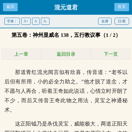
混元道君
返回
首页
字体：
A+
A
A-
全屏
日/夜
第五卷：神州显威名 138，五行教议事（1 / 2）
上一章
返回目录
下一页
那道青红流光闻言似有欣喜，传音道：“老爷以
后但有所用，小的必全力助之。”他才脱了道念，才
不愿与人再合，听着王奇如此说话，心情立时开朗了
不少，而后又传音王奇此物之用法，灵宝之神通秘
术。
这正阳钺乃是杀伐灵宝，威能极大，两道正阳天