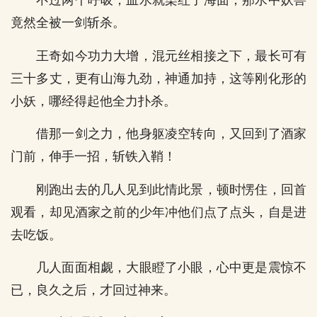
不过两个呼吸，血水就染红了海面，那水中妖兽
竟然全被一剑斩杀。
王奇如今功力大增，混元丝相接之下，最长可有
三十多丈，更有山海九劲，神通加持，这等刚化形的
小妖，哪经得起他全力扑杀。
借那一剑之力，他身躯凌空转向，又回到了酒家
门前，伸手一招，斩铁入鞘！
刚跑出去的几人见到此情此景，顿时愣住，回首
观看，却见酒家之前的少年冲他们点了点头，自是进
去吃饭。
几人面面相觑，大眼瞪了小眼，心中更是震惊不
已，良久之后，才回过神来。