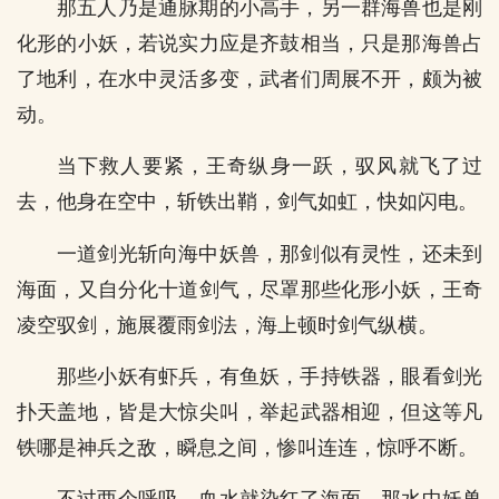
那五人乃是通脉期的小高手，另一群海兽也是刚
化形的小妖，若说实力应是齐鼓相当，只是那海兽占
了地利，在水中灵活多变，武者们周展不开，颇为被
动。
当下救人要紧，王奇纵身一跃，驭风就飞了过
去，他身在空中，斩铁出鞘，剑气如虹，快如闪电。
一道剑光斩向海中妖兽，那剑似有灵性，还未到
海面，又自分化十道剑气，尽罩那些化形小妖，王奇
凌空驭剑，施展覆雨剑法，海上顿时剑气纵横。
那些小妖有虾兵，有鱼妖，手持铁器，眼看剑光
扑天盖地，皆是大惊尖叫，举起武器相迎，但这等凡
铁哪是神兵之敌，瞬息之间，惨叫连连，惊呼不断。