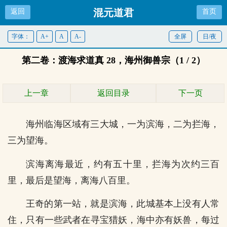
混元道君
返回
首页
字体：
A+
A
A-
全屏
日/夜
第二卷：渡海求道真 28，海州御兽宗（1 / 2）
上一章
返回目录
下一页
海州临海区域有三大城，一为滨海，二为拦海，
三为望海。
滨海离海最近，约有五十里，拦海为次约三百
里，最后是望海，离海八百里。
王奇的第一站，就是滨海，此城基本上没有人常
住，只有一些武者在寻宝猎妖，海中亦有妖兽，每过