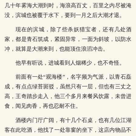
几十年雾海大潮到时，海浪高百丈，百里之内尽被淹
没，滨城也被覆于水下，要到一月之后大潮才退。
现在的滨城，除了些杀妖猎宝者，还有几处酒
家，都是青石筑成，紧固异常，一面为斜坡，以防水
冲，就算是大潮来到，也能顶住浪滔冲击。
他早有听说，进城看到人烟稀少，也不奇怪。
前面有一处“观海楼”，名字频为气派，以青石磊
成，有点点绿苔斑驳，虽然只有一层，但也有三丈之
高，王奇踏步走入，他三个多月来餐风饮露，未曾进
食，闻见肉香，再也忍耐不住。
酒楼内门厅广阔，有十几个石桌，也有几位江湖
客在此吃酒，他找了一处靠窗的坐下，这店内物品不