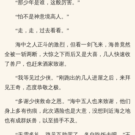
“那少年是谁，这般厉害。”
“怕不是神意境高人。”
“走，走，过去看看。”
海中之人正斗的激烈，但看一剑飞来，海兽竟然
全被一斩两断，大惊之下而后又是大喜，几人快速收
了兽尸，也赶来酒家致谢。
“我等见过少侠。”刚跑出的几人进屋之后，来拜
见王奇，态度恭敬之极。
“多谢少侠救命之恩。”海中五人也来致谢，他们
身上多有伤痕，此次遇险也是大意，没想到近海之地
也有成群妖兽，以至措手不及。
“无需多礼，路见互助罢了，各自吃饭去吧。”王