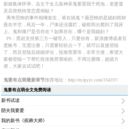
新娘集体怀孕。岳丈干女儿装神弄鬼要置我于死地，老婆显
灵后突然转变态度倒贴？
离奇恐怖的事件相继发生，谁在搞鬼？最恐怖的是媳妇棺材
悬在半空，死后一年，尸体还没腐烂，破棺而出爬到了我床
上。鬼和僵尸是否存在？如果存在，哪个是我媳妇？
PS：黑岩支持第三方一键导入，只要你有，新浪微博或者百
度账号，无需注册，只需要轻轻点一下，就可以直接登陆
了，而且登陆后就能评论，投推荐票等，非常方便，希望大
家都登陆一下帮忙投张推荐票啥的，不用注册哦，超级方
便，大家去试试吧！
鬼妻有点萌最新章节
推荐地址：
http://m.tpyyc.com/334197/
鬼妻有点萌全文免费阅读
新书试读
阴夫我要爱
我的新书《殡葬大师》