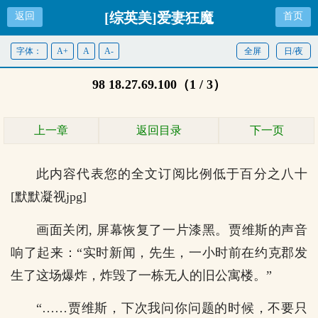
[综英美]爱妻狂魔
返回
首页
字体：
A+
A
A-
全屏
日/夜
98 18.27.69.100（1 / 3）
上一章
返回目录
下一页
此内容代表您的全文订阅比例低于百分之八十
[默默凝视jpg]
画面关闭, 屏幕恢复了一片漆黑。贾维斯的声音
响了起来：“实时新闻，先生，一小时前在约克郡发
生了这场爆炸，炸毁了一栋无人的旧公寓楼。”
“……贾维斯，下次我问你问题的时候，不要只