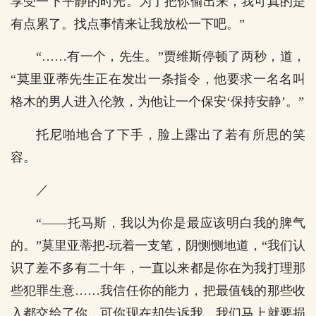
享受一下平静的时光。为了把你偷出来，我可真的是
有点累了。找点事情来让我放松一下吧。”
“……有一个，先生。”贾维斯停顿了两秒，道，
“莫里亚蒂先生正在发出一条指令，他要求一名名叫
格木的男人进入伦敦，为他让一个保安‘保持安静’。”
托尼啪地合了下手，脸上露出了若有所思的笑
容。
／
“——托马斯，我以为你是最应该明白我的脾气
的。”莫里亚蒂把-玩着一支笔，阴恻恻地道，“我们认
识了差不多有二十年，一直以来都是你在为我打理那
些犯罪生意……我信任你的能力，把最值钱的那些收
入都交给了你，可你现在却告诉我，我们马上就要损