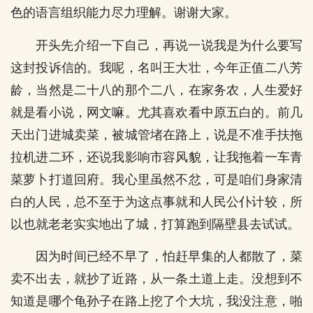
色的语言组织能力尽力理解。谢谢大家。
开头先介绍一下自己，再说一说我是为什么要写
这封投诉信的。我呢，名叫王大壮，今年正值二八芳
龄，当然是二十八的那个二八，在家务农，人生爱好
就是看小说，网文嘛。尤其喜欢看中原五白的。前几
天出门进城卖菜，被城管堵在路上，说是不准手扶拖
拉机进二环，还说我影响市容风貌，让我拖着一车青
菜萝卜打道回府。我心里虽然不忿，可是咱们身家清
白的人民，总不至于为这点事就和人民公仆计较，所
以也就老老实实地出了城，打算跑到隔壁县去试试。
因为时间已经不早了，怕赶早集的人都散了，菜
卖不出去，就抄了近路，从一条土道上走。没想到不
知道是哪个龟孙子在路上挖了个大坑，我没注意，啪