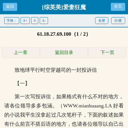
[综英美]爱妻狂魔
返回
首页
字体：
A+
A
A-
全屏
日/夜
61.18.27.69.100（1 / 2）
上一章
返回目录
下一页
致地球平行时空穿越司的一封投诉信
【一】
第一次写投诉信，如果格式有什么不对的地方，
请各位领导多多包涵。（WWW.mianhuaang.LA 好看
的小说我平生没拿起过几次笔杆子，下面的叙述如果
有什么前言不搭后语的地方，也请各位领导以自己出