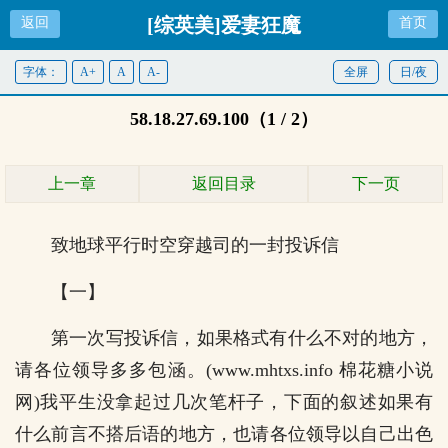
[综英美]爱妻狂魔
返回
首页
字体：
A+
A
A-
全屏
日/夜
58.18.27.69.100（1 / 2）
上一章
返回目录
下一页
致地球平行时空穿越司的一封投诉信
【一】
第一次写投诉信，如果格式有什么不对的地方，
请各位领导多多包涵。(www.mhtxs.info 棉花糖小说
网)我平生没拿起过几次笔杆子，下面的叙述如果有
什么前言不搭后语的地方，也请各位领导以自己出色