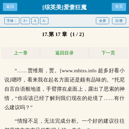
[综英美]爱妻狂魔
返回
首页
字体：
A+
A
A-
全屏
日/夜
17.第 17 章（1 / 2）
上一章
返回目录
下一页
“……贾维斯，贾。[www.mhtxs.info 超多好看小
说]嗯哼，看来我在起名方面还是颇有品味的。”托尼
自言自语般地道，手臂撑在桌面上，露出了思索的神
情，“你应该已经了解到我们现在的处境了……有什
么建议吗？”
“情报不足，无法完成分析。一个好的建议往往