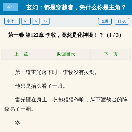
玄幻：都是穿越者，凭什么你是主角？
返回
字体：
A+
A
A-
全屏
首页
日/夜
第一卷 第122章 李牧，竟然是化神境！？（1 / 3）
上一章
返回目录
下一页
第一道雷光落下时，李牧没有拔剑。
他只是抬头看了一眼。
雷光砸在身上，衣袍猎猎作响，脚下渡劫台的阵
纹亮了一圈。
疼。