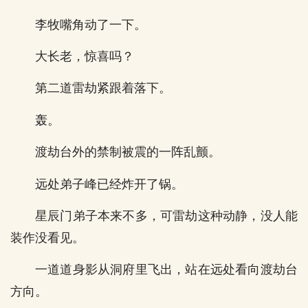
李牧嘴角动了一下。
大长老，惊喜吗？
第二道雷劫紧跟着落下。
轰。
渡劫台外的禁制被震的一阵乱颤。
远处弟子峰已经炸开了锅。
星辰门弟子本来不多，可雷劫这种动静，没人能
装作没看见。
一道道身影从洞府里飞出，站在远处看向渡劫台
方向。