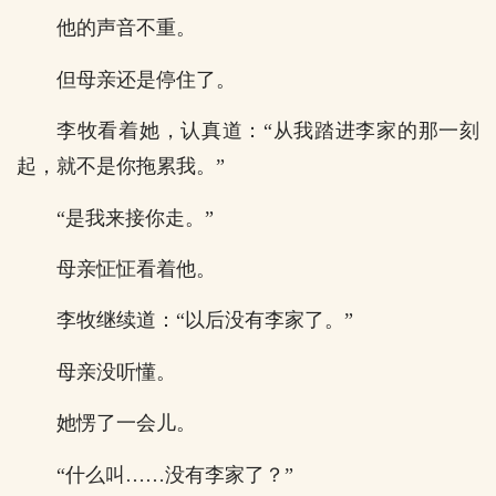
他的声音不重。
但母亲还是停住了。
李牧看着她，认真道：“从我踏进李家的那一刻
起，就不是你拖累我。”
“是我来接你走。”
母亲怔怔看着他。
李牧继续道：“以后没有李家了。”
母亲没听懂。
她愣了一会儿。
“什么叫……没有李家了？”