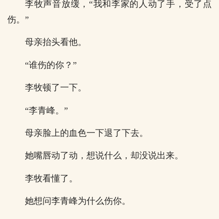
李牧声音放缓，“我和李家的人动了手，受了点
伤。”
母亲抬头看他。
“谁伤的你？”
李牧顿了一下。
“李青峰。”
母亲脸上的血色一下退了下去。
她嘴唇动了动，想说什么，却没说出来。
李牧看懂了。
她想问李青峰为什么伤你。