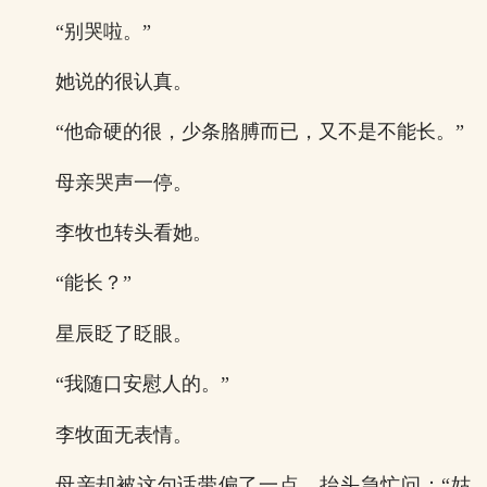
“别哭啦。”
她说的很认真。
“他命硬的很，少条胳膊而已，又不是不能长。”
母亲哭声一停。
李牧也转头看她。
“能长？”
星辰眨了眨眼。
“我随口安慰人的。”
李牧面无表情。
母亲却被这句话带偏了一点，抬头急忙问：“姑