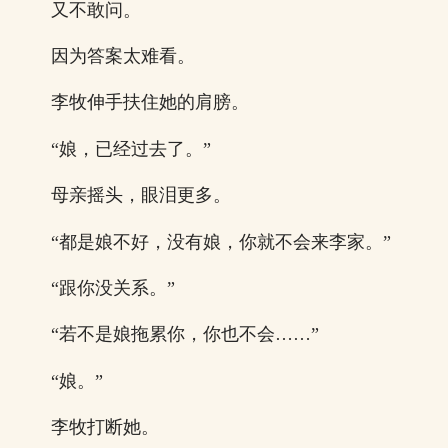
又不敢问。
因为答案太难看。
李牧伸手扶住她的肩膀。
“娘，已经过去了。”
母亲摇头，眼泪更多。
“都是娘不好，没有娘，你就不会来李家。”
“跟你没关系。”
“若不是娘拖累你，你也不会……”
“娘。”
李牧打断她。