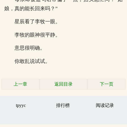
娘，真的能长回来吗？”
星辰看了李牧一眼。
李牧的眼神很平静。
意思很明确。
你敢乱说试试。
上一章
返回目录
下一页
tpyyc
排行榜
阅读记录