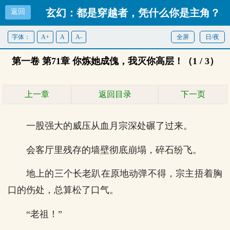
玄幻：都是穿越者，凭什么你是主角？
返回
字体：
A+
A
A-
全屏
首页
日/夜
第一卷 第71章 你炼她成傀，我灭你高层！（1 / 3）
上一章
返回目录
下一页
一股强大的威压从血月宗深处碾了过来。
会客厅里残存的墙壁彻底崩塌，碎石纷飞。
地上的三个长老趴在原地动弹不得，宗主捂着胸
口的伤处，总算松了口气。
“老祖！”