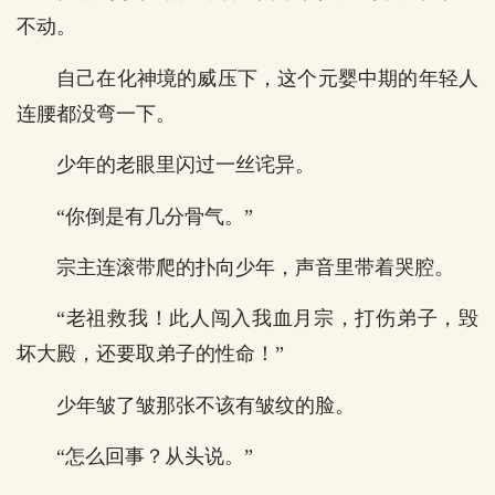
不动。
自己在化神境的威压下，这个元婴中期的年轻人
连腰都没弯一下。
少年的老眼里闪过一丝诧异。
“你倒是有几分骨气。”
宗主连滚带爬的扑向少年，声音里带着哭腔。
“老祖救我！此人闯入我血月宗，打伤弟子，毁
坏大殿，还要取弟子的性命！”
少年皱了皱那张不该有皱纹的脸。
“怎么回事？从头说。”