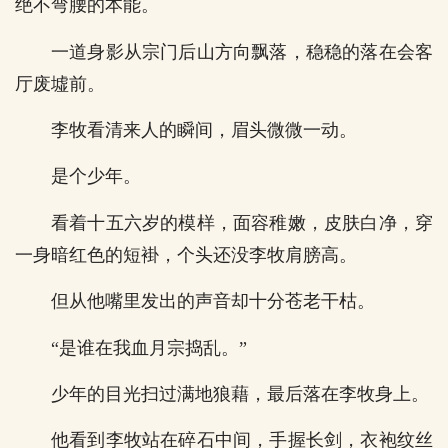
绝不弯腰的本能。
一道身影从宗门后山方向飘落，稳稳的落在会客
厅废墟前。
李牧看清来人的瞬间，眉头微微一动。
是个少年。
看着十五六岁的模样，面容稚嫩，皮肤白净，穿
一身暗红色的短褂，个头还没李牧肩膀高。
但从他嘴里发出的声音却十分苍老干枯。
“是谁在我血月宗捣乱。”
少年的目光扫过满地狼藉，最后落在李牧身上。
他看到李牧站在碎石中间，手握长剑，衣袍纹丝