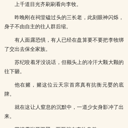
上千道目光齐刷刷看向李牧。
昨晚刚在祠堂磕过头的三长老，此刻眼神闪烁，
身子不由自主的往人群后缩。
有人面露恐惧，有人已经在盘算要不要把李牧绑
了交出去保全家族。
苏纪咬着牙没说话，但额头上的冷汗大颗大颗的
往下砸。
他在赌，赌这位云天宗首席真有抗衡元婴的底
牌。
就在这让人窒息的沉默中，一道少女身影冲了出
来。