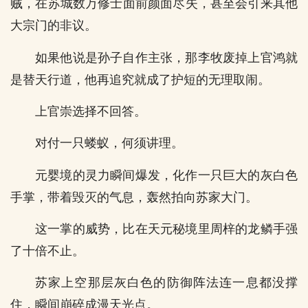
贼，在苏城数万修士面前颜面尽失，甚至会引来其他
大宗门的非议。
如果他说是孙子自作主张，那李牧废掉上官鸿就
是替天行道，他再追究就成了护短的无理取闹。
上官崇选择不回答。
对付一只蝼蚁，何须讲理。
元婴境的灵力瞬间爆发，化作一只巨大的灰白色
手掌，带着毁灭的气息，轰然拍向苏家大门。
这一掌的威势，比在天元秘境里周梓的龙鳞手强
了十倍不止。
苏家上空那层灰白色的防御阵法连一息都没撑
住，瞬间崩碎成漫天光点。