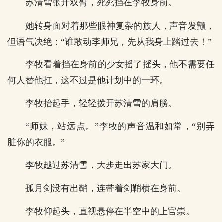
苏清雪张开双臂，死死挡在李牧身前。
她转身面对着那些眼神复杂的族人，声音发颤，
但语气决绝：“谁敢动李师兄，先从我身上踏过去！”
李牧看着挡在身前的少女摇了摇头，他不需要任
何人替他扛，这不过是他计划中的一环。
李牧抬起手，轻轻拨开苏清雪的肩膀。
“师妹，站远点。”李牧的声音温和如常，“别弄
脏你的衣服。”
李牧越过苏清雪，大步走出苏家大门。
孤月剑没有出鞘，连带着剑鞘横在身前。
李牧仰起头，直视悬停在半空中的上官崇。