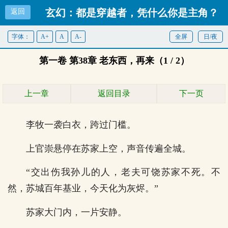
玄幻：都是穿越者，凭什么你是主角？
返回
字体：
A+
A
A-
全屏
首页
日/夜
第一卷 第38章 老东西，再来（1 / 2）
上一章
返回目录
下一页
李牧一袭白衣，跨过门槛。
上官崇悬停在苏家上空，声音传遍全城。
“交出伤我孙儿的人，老夫可饶苏家不死。不
然，苏城百年基业，今天化为灰烬。”
苏家大门内，一片安静。