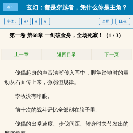
玄幻：都是穿越者，凭什么你是主角？
返回
字体：
A+
A
A-
全屏
首页
日/夜
第一卷 第68章 一剑破金身，全场死寂！（1 / 3）
上一章
返回目录
下一页
傀儡起身的声音清晰传入耳中，脚掌踏地时的震
动从石面传上来，微弱但规律。
李牧没有睁眼。
前十次的战斗记忆全部刻在脑子里。
傀儡的出拳速度、步伐间距、转身时关节发出的