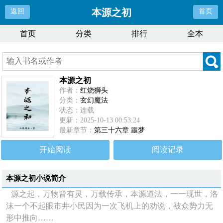
本源之初
返回
首页
首页
分类
排行
全本
本源之初
作者：
红烧狮头
分类：
玄幻魔法
状态：连载
更新：2025-10-13 00:53:24
最新章节：
第三十六章 噩梦
开始阅读
阅读记录
本源之初
小说简介
源之起，万物皆有灵，万载传承，本源道法，一一现世，洛
沫一个不起眼市井小民因为一次飞机上的劝说，被众势力无
形中推向……