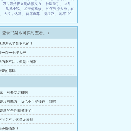
、
万古帝婿夜玄周幼薇实力
、
神医圣手
、
从斗
）
、
岳风小说
、
孟宁傅廷修
、
如何强撩大神，在
、
大汉，达咩
、
首席道尊
、
无尘路
、
地牢100
，登录书架即可实时查看。）
这系统怎么半死不活的？
陆瑾一百一十岁大寿
强扭的瓜不甜，但是止渴啊
最自豪的筹码
我家，可要交房租啊
要是没有能力，我也不可能捧你，对吧
就是新的全性四张狂了！
铁疙瘩？不，这是龙泉剑
就你会御物啊？