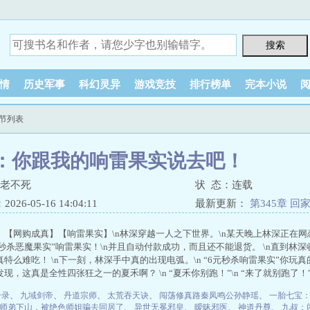
情
历史军事
科幻灵异
游戏竞技
排行榜单
完本小说
节列表
：你跟我的响雷果实说去吧！
不老不死
状 态：连载
26-05-16 14:04:11
最新更新：
第345章 回
】【网购成真】【响雷果实】\n林深穿越一人之下世界。\n某天晚上林深正在
元秒杀恶魔果实”响雷果实！\n并且自动付款成功，而且还不能退货。 \n直到
特么难吃！ \n下一刻，林深手中真的出现电弧。\n “6元秒杀响雷果实”你玩真的啊？\
现，这真是全性四张狂之一的夏禾啊？ \n “夏禾你别跑！”\n “来了就别跑了！
升录
、
九域剑帝
、
丹道宗师
、
太荒吞天诀
、
闯荡修真路秦凤鸣公孙静瑶
、
一胎七宝
师弟下山，被绝色师姐骗去同居了
、
异世无冕邪皇
、
暧昧邪医
、
神道丹尊
、
九叔：