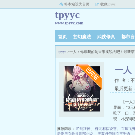
将本站设为首页
收藏tpyyc
tpyyc
www.tpyyc.com
首页
玄幻魔法
武侠修真
都市言
tpyyc
>一人：你跟我的响雷果实说去吧！最新章
一人
作 者：
最后更新：20
【一人
界面， “6
吃了一口，真
现，林深却发
推荐阅读：
逆剑狂神
、
柳无邪徐凌雪
、
百炼飞
房俊房玄龄是哪部小说
、
无双丹帝陈玄王千语
、