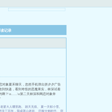
阅读记录
家
网恋对象夏禾聊天，忽然手机弹出拼夕夕广告
林深收到快递，看到奇怪的恶魔果实，林深试着
n........\n第二天林深和网恋对象奔
”
：老婆大人哪里跑
、
踏天无痕
、
夏一天郁小雪
、
闭关三百年，我成茅山老祖
、
巨舰大炮时代
、
宿