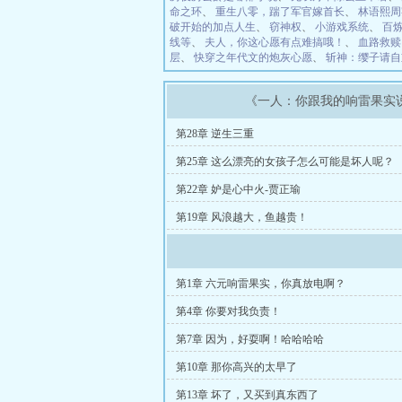
命之环
、
重生八零，踹了军官嫁首长
、
林语熙周
破开始的加点人生
、
窃神权
、
小游戏系统
、
百
线等
、
夫人，你这心愿有点难搞哦！
、
血路救赎
层
、
快穿之年代文的炮灰心愿
、
斩神：缨子请自
《一人：你跟我的响雷果实
第28章 逆生三重
第25章 这么漂亮的女孩子怎么可能是坏人呢？
第22章 妒是心中火-贾正瑜
第19章 风浪越大，鱼越贵！
第1章 六元响雷果实，你真放电啊？
第4章 你要对我负责！
第7章 因为，好耍啊！哈哈哈哈
第10章 那你高兴的太早了
第13章 坏了，又买到真东西了