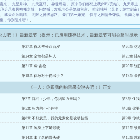
宴京
、
九星杀神
、
九天至尊
、
异世邪君
、
原来你们都想上我(NP)(完结)
、
九天帝主
炼飞升录秦凤鸣祁嘉城
、
闪婚后，发现老公是隐藏首富
、
唯剑独尊（又名：绝世剑帝
、
李天命沐晴晴
、
无限之神级思路
、
豪门第一婚宠
、
快穿之剧情争夺战
、
食肉之羊
重，你别乱来呀！
、
说去吧！》最新章节（提示：已启用缓存技术，最新章节可能会延时显示
第27章 祝太爷长命百岁
第26章 
第24章 全性都是坏人
第23章 
第21章 瞬·雷枪
第20章 
第18章 你敢对十佬出手？
第17章 
《一人：你跟我的响雷果实说去吧！》正文
第2章 沈冲：少年，你渴望力量吗？
第3章 住
第5章 权力的小小任性
第6章 你
第8章 不好意思，我的元素化是被动技能
第9章 你
第11章 浑身上下嘴最硬
第12章 
第14章 出了名的骨头硬
第15章 