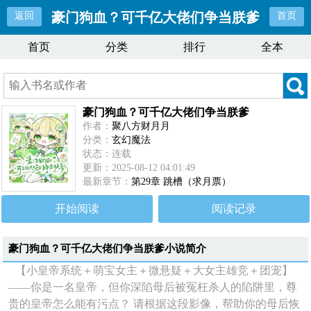
豪门狗血？可千亿大佬们争当朕爹
返回
首页
首页
分类
排行
全本
豪门狗血？可千亿大佬们争当朕爹
作者：
聚八方财月月
分类：
玄幻魔法
状态：连载
更新：2025-08-12 04:01:49
最新章节：
第29章 跳槽（求月票）
开始阅读
阅读记录
豪门狗血？可千亿大佬们争当朕爹
小说简介
【小皇帝系统＋萌宝女主＋微悬疑＋大女主雄竞＋团宠】
——你是一名皇帝，但你深陷母后被冤枉杀人的陷阱里，尊
贵的皇帝怎么能有污点？ 请根据这段影像，帮助你的母后恢