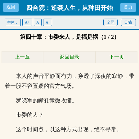
四合院：逆袭人生，从种田开始
返回
首页
字体：
A+
A
A-
全屏
日/夜
第四十章：市委来人，是福是祸（1 / 2）
上一章
返回目录
下一页
来人的声音平静而有力，穿透了深夜的寂静，带
着一股不容置疑的官方气场。
罗晓军的瞳孔微微收缩。
市委的人？
这个时间点，以这种方式出现，绝不寻常。