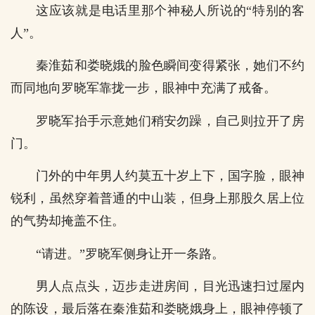
这应该就是电话里那个神秘人所说的“特别的客
人”。
秦淮茹和娄晓娥的脸色瞬间变得紧张，她们不约
而同地向罗晓军靠拢一步，眼神中充满了戒备。
罗晓军抬手示意她们稍安勿躁，自己则拉开了房
门。
门外的中年男人约莫五十岁上下，国字脸，眼神
锐利，虽然穿着普通的中山装，但身上那股久居上位
的气势却掩盖不住。
“请进。”罗晓军侧身让开一条路。
男人点点头，迈步走进房间，目光迅速扫过屋内
的陈设，最后落在秦淮茹和娄晓娥身上，眼神停顿了