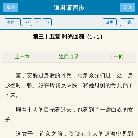
道君请留步
返回
首页
字体：
A+
A
A-
全屏
日/夜
第三十五章 时光回溯（1 / 2）
上一章
返回目录
下一页
秦子安躲过身后的骨兵，眼角余光扫过一处，身
形登时一顿。好在玲珑反应快，将她身侧的骨兵挡了
下来。
顺着主人的目光看过去，也看到了一袭白衣的女
子。
这女子，许久之前，玲珑在主人的识海中见到