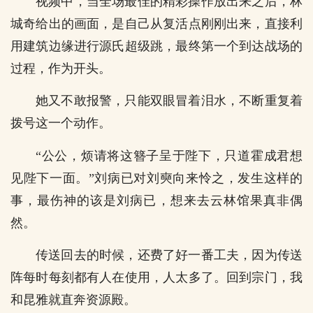
视频中，当全场最佳的精彩操作放出来之后，林
城奇给出的画面，是自己从复活点刚刚出来，直接利
用建筑边缘进行源氏超级跳，最终第一个到达战场的
过程，作为开头。
她又不敢报警，只能双眼冒着泪水，不断重复着
拨号这一个动作。
“公公，烦请将这簪子呈于陛下，只道霍成君想
见陛下一面。”刘病已对刘奭向来怜之，发生这样的
事，最伤神的该是刘病已，想来去云林馆果真非偶
然。
传送回去的时候，还费了好一番工夫，因为传送
阵每时每刻都有人在使用，人太多了。回到宗门，我
和昆雅就直奔资源殿。