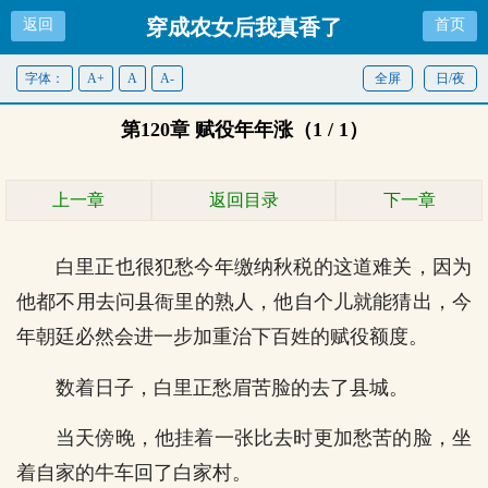
穿成农女后我真香了
返回
首页
字体：
A+
A
A-
全屏
日/夜
第120章 赋役年年涨（1 / 1）
上一章
返回目录
下一章
白里正也很犯愁今年缴纳秋税的这道难关，因为
他都不用去问县衙里的熟人，他自个儿就能猜出，今
年朝廷必然会进一步加重治下百姓的赋役额度。
数着日子，白里正愁眉苦脸的去了县城。
当天傍晚，他挂着一张比去时更加愁苦的脸，坐
着自家的牛车回了白家村。