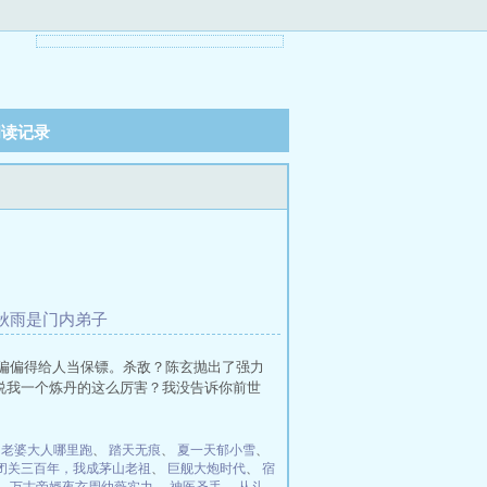
阅读记录
李秋雨是门内弟子
,偏偏得给人当保镖。杀敌？陈玄抛出了强力
说我一个炼丹的这么厉害？我没告诉你前世
：老婆大人哪里跑
、
踏天无痕
、
夏一天郁小雪
、
闭关三百年，我成茅山老祖
、
巨舰大炮时代
、
宿