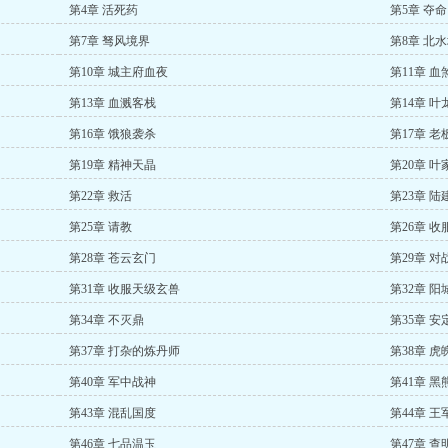
第4章 活死药
第5章 夺
第7章 驽风境界
第8章 北
第10章 城主府血夜
第11章 血
第13章 血溅客栈
第14章 叶
第16章 饿狼袭杀
第17章 老
第19章 精神天晶
第20章 
第22章 救活
第23章 
第25章 请教
第26章 
第28章 苍云玄门
第29章 对
第31章 收服天级玄兽
第32章 阳
第34章 不灭鼎
第35章 安
第37章 打杂的炼丹师
第38章 
第40章 军中战神
第41章 黑
第43章 混乱国度
第44章 王
第46章 七品温玉
第47章 查