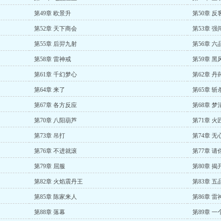
第49章 欧景升
第50章 反
第52章 天下商会
第53章 强
第55章 后羿九射
第56章 
第58章 雷神戒
第59章 黑
第61章 千幻梦心
第62章 
第64章 来了
第65章 
第67章 各方反应
第68章 梦
第70章 八阳葫芦
第71章 火
第73章 吊打
第74章 无
第76章 不进就滚
第77章 
第79章 屈服
第80章 揭
第82章 火焰震丹王
第83章 
第85章 陈家来人
第86章 雷
第88章 落幕
第89章 一