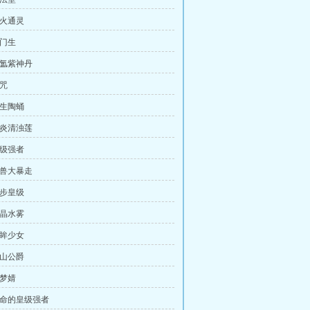
玄火通灵
鲁门生
氤氲紫神丹
符咒
复生陶蛹
炎炎清浊莲
皇级强者
玄兽大暴走
半步皇级
灵晶水雾
黑眸少女
红山公爵
皇梦婧
 短命的皇级强者