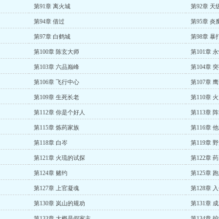
第91章 离火城
第92章 
第94章 借过
第95章 炎
第97章 白鹤城
第98章 暴
第100章 陈玄大师
第101章 
第103章 六品巅峰
第104章 
第106章 飞行中心
第107章 
第109章 生死长老
第110章 
第112章 你是个好人
第113章 
第115章 炼药家族
第116章 
第118章 白岑
第119章 
第121章 火琉的试探
第122章 
第124章 赌约
第125章 
第127章 上官凝魂
第128章 
第130章 岚山的规劝
第131章
第133章 大概是假家主
第134章 