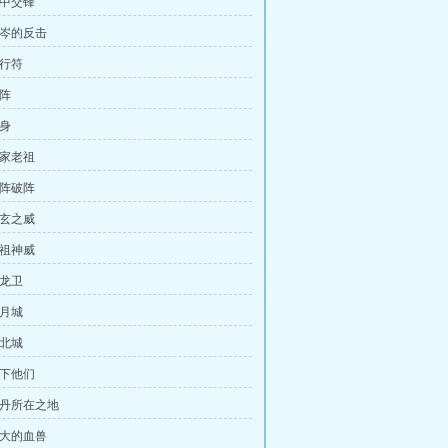
暗中交锋
白岑的反击
五行符
符阵
动身
风家老祖
符阵破阵
陈玄之威
老祖神威
青龙卫
邀月城
辽北城
拿下他们
灵丹所在之地
强大的血兽