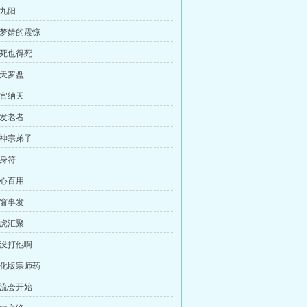
韩九阳
皇梦婧的震惊
不死也得死
逆天罗盘
上官纳天
红发老者
冥神宗弟子
隐身符
一心百用
东窗事发
龙虎汇聚
我没打他啊
弱化版宗师药
交流会开始