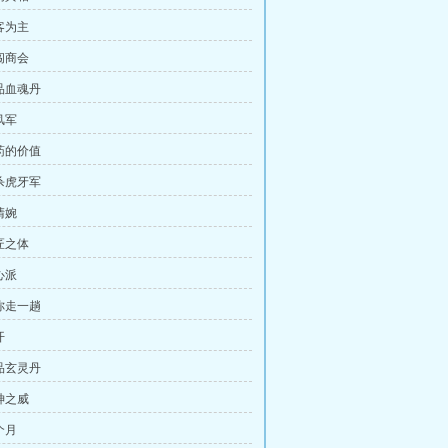
客为主
闯商会
六品血魂丹
风军
丹药的价值
斩杀虎牙军
清婉
匠之体
心派
请你走一趟
开
五品玄灵丹
神之威
个月