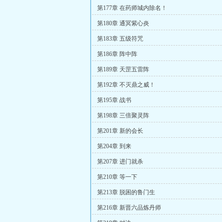
第177章 在药师城内除名！
第180章 通冥紫心炎
第183章 五级符咒
第186章 阵中阵
第189章 天罡五雷阵
第192章 不灭鼎之威！
第195章 战书
第198章 三倍聚灵阵
第201章 新的会长
第204章 到来
第207章 进门就杀
第210章 等一下
第213章 脱困的鲁门生
第216章 新晋六品炼丹师