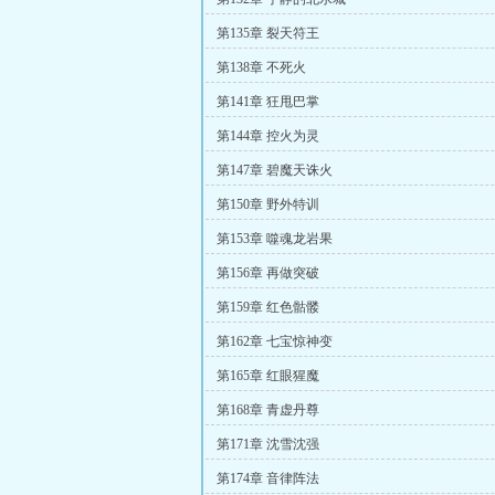
第135章 裂天符王
第138章 不死火
第141章 狂甩巴掌
第144章 控火为灵
第147章 碧魔天诛火
第150章 野外特训
第153章 噬魂龙岩果
第156章 再做突破
第159章 红色骷髅
第162章 七宝惊神变
第165章 红眼猩魔
第168章 青虚丹尊
第171章 沈雪沈强
第174章 音律阵法