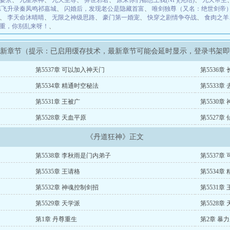
宴京
、
九星杀神
、
九天至尊
、
异世邪君
、
原来你们都想上我(NP)(完结)
、
九天帝主
炼飞升录秦凤鸣祁嘉城
、
闪婚后，发现老公是隐藏首富
、
唯剑独尊（又名：绝世剑帝
、
李天命沐晴晴
、
无限之神级思路
、
豪门第一婚宠
、
快穿之剧情争夺战
、
食肉之羊
重，你别乱来呀！
、
最新章节（提示：已启用缓存技术，最新章节可能会延时显示，登录书架
第5537章 可以加入神天门
第5536章
第5534章 精通时空秘法
第5533章
第5531章 王被广
第5530章
第5528章 天血平原
第5527章
《丹道狂神》正文
第5538章 李秋雨是门内弟子
第5537章
第5535章 王请格
第5534章
第5532章 神魂控制剑招
第5531章
第5529章 天学派
第5528章
第1章 丹尊重生
第2章 暴