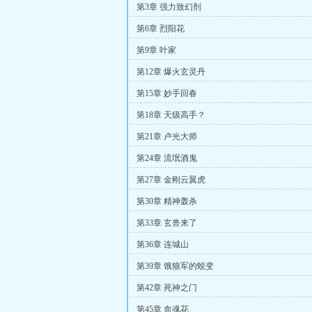
第3章 强力致幻剂
第6章 烈阳花
第9章 叶家
第12章 爆火玄灵丹
第15章 妙手回春
第18章 天级高手？
第21章 卢光大师
第24章 流氓酒鬼
第27章 金刚云翼虎
第30章 精神轰杀
第33章 玄兽来了
第36章 连城山
第39章 饿狼军的蜕变
第42章 死神之门
第45章 血魂花