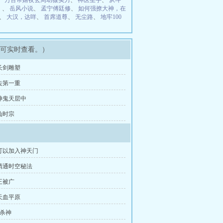
、
万古帝婿夜玄周幼薇实力
、
神医圣手
、
从斗
）
、
岳风小说
、
孟宁傅廷修
、
如何强撩大神，在
、
大汉，达咩
、
首席道尊
、
无尘路
、
地牢100
即可实时查看。）
 长剑雕塑
 去第一重
 神鬼天层中
 仙时宗
 可以加入神天门
 精通时空秘法
 王被广
 天血平原
力杀神