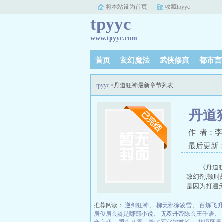
将本站设为首页
收藏tpyyc
tpyyc
www.tpyyc.com
首页
玄幻魔法
武侠修真
都市言
tpyyc
>丹道狂神最新章节列表
丹道
作 者：
最后更新：20
《丹道
致幻剂,顿
是因为打遍
推荐阅读：
逆剑狂神
、
柳无邪徐凌雪
、
百炼飞
房俊房玄龄是哪部小说
、
无双丹帝陈玄王千语
、