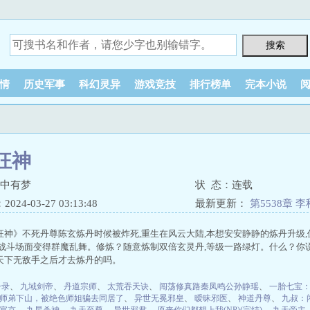
情
历史军事
科幻灵异
游戏竞技
排行榜单
完本小说
狂神
李中有梦
状 态：连载
24-03-27 03:13:48
最新更新：
第5538章 
狂神》不死丹尊陈玄炼丹时候被炸死,重生在风云大陆,本想安安静静的炼丹升级
时战斗场面变得群魔乱舞。修炼？随意炼制双倍玄灵丹,等级一路绿灯。什么？你
天下无敌手之后才去炼丹的吗。
升录
、
九域剑帝
、
丹道宗师
、
太荒吞天诀
、
闯荡修真路秦凤鸣公孙静瑶
、
一胎七宝
师弟下山，被绝色师姐骗去同居了
、
异世无冕邪皇
、
暧昧邪医
、
神道丹尊
、
九叔：