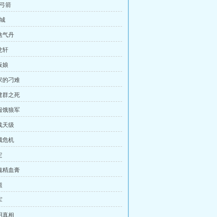
命弓箭
水城
煞气丹
龙轩
板娘
叶家的刁难
陆建群之死
收服饿狼军
战天级
城危机
定
虎魄精血膏
熊
军
明真相