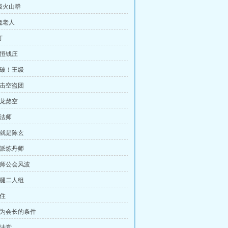
天级火山群
魔老人
打
永恒钱庄
突破！王级
鹰击空盗团
火龙熬空
阵法师
他就是陈玄
野派炼丹师
药师公会风波
跑腿二人组
入住
 成为会长的条件
护法堂