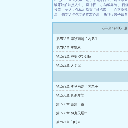
命之环
、
重生八零，踹了军官嫁首长
、
林语熙周
破开始的加点人生
、
窃神权
、
小游戏系统
、
百
线等
、
夫人，你这心愿有点难搞哦！
、
血路救赎
层
、
快穿之年代文的炮灰心愿
、
斩神：缨子请自
《丹道狂神》
第5538章 李秋雨是门内弟子
第5535章 王请格
第5532章 神魂控制剑招
第5529章 天学派
第5538章 李秋雨是门内弟子
第5536章 长剑雕塑
第5533章 去第一重
第5530章 神鬼天层中
第5527章 仙时宗