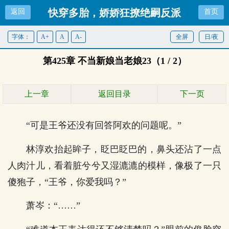
快穿多胎，娇娇狂撩绝嗣反派
返回
首页
字体：
A+
A
A-
全屏
日/夜
第425章 不当新娘当老娘23（1 / 2）
上一章
返回目录
下一页
“可是王爷还没有回答阿欢的问题呢。”
林淳欢抬起眸子，眨巴眨巴的，鼻头还沾了一点
人肉汁儿，看着脏兮兮又湿漉漉的模样，像极了一只
傻狍子，“王爷，你爱我吗？”
萧岑：“……”