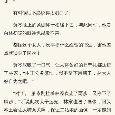
呢。”
有时候话不必说得太明白了。
萧岑脸上的紧绷终于松缓下去，与此同时，他看
向林初暖的眼神也越发不善。
都怪这个女人，没事提什么姓贺的书生，害他差
点就误会了阿欢！
萧岑深吸了一口气，让人将备好的归宁礼都送进
了林家，“本王公务繁忙，就不留下用膳了，林大人
好自为之吧。”
“对了。”萧岑刚拉着林淳欢走了两步，又停下了
脚步，“听说此次太子选妃，林家也送了画像，回头
本王会让人特意关照，保证二姑娘的画像，一定能到