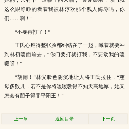
她的，只有下一道鞭子的来临，“爹爹娘亲，你们就
这么眼睁睁的看着我被林淳欢那个贱人侮辱吗，你
们……啊！”
“不要再打了！”
王氏心疼得整张脸都纠结在了一起，喊着就要冲
到林初暖面前去，“你们要打就打我，不要动我的暖
暖呀！”
“胡闹！”林父脸色阴沉地让人将王氏拉住，“慈
母多败儿，若不是你将暖暖教得不知天高地厚，她又
怎会有胆子得罪平阳王！”
上一章
返回目录
下一页