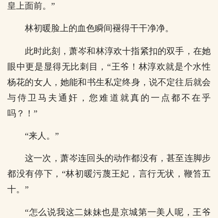
皇上面前。”
林初暖脸上的血色瞬间褪得干干净净。
此时此刻，萧岑和林淳欢十指紧扣的双手，在她
眼中更是显得无比刺目，“王爷！林淳欢就是个水性
杨花的女人，她能和书生私定终身，说不定往后就会
与侍卫马夫通奸，您难道就真的一点都不在乎
吗？！”
“来人。”
这一次，萧岑连回头的动作都没有，甚至连脚步
都没有停下，“林初暖污蔑王妃，言行无状，鞭笞五
十。”
“怎么说我这二妹妹也是京城第一美人呢，王爷