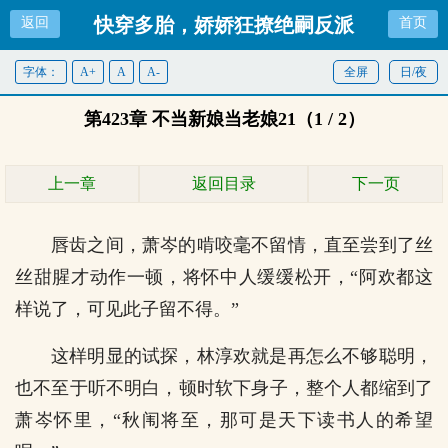
快穿多胎，娇娇狂撩绝嗣反派
返回
首页
字体：
A+
A
A-
全屏
日/夜
第423章 不当新娘当老娘21（1 / 2）
上一章
返回目录
下一页
唇齿之间，萧岑的啃咬毫不留情，直至尝到了丝
丝甜腥才动作一顿，将怀中人缓缓松开，“阿欢都这
样说了，可见此子留不得。”
这样明显的试探，林淳欢就是再怎么不够聪明，
也不至于听不明白，顿时软下身子，整个人都缩到了
萧岑怀里，“秋闱将至，那可是天下读书人的希望