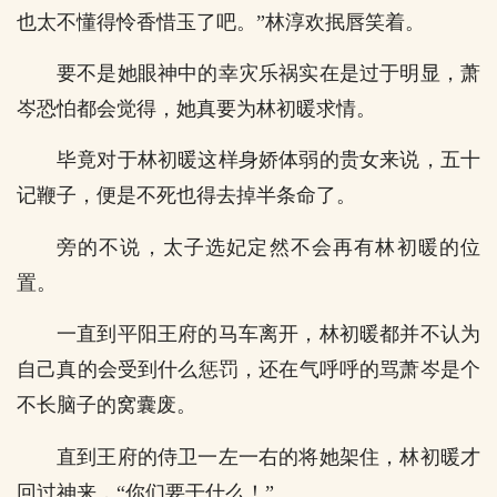
也太不懂得怜香惜玉了吧。”林淳欢抿唇笑着。
要不是她眼神中的幸灾乐祸实在是过于明显，萧
岑恐怕都会觉得，她真要为林初暖求情。
毕竟对于林初暖这样身娇体弱的贵女来说，五十
记鞭子，便是不死也得去掉半条命了。
旁的不说，太子选妃定然不会再有林初暖的位
置。
一直到平阳王府的马车离开，林初暖都并不认为
自己真的会受到什么惩罚，还在气呼呼的骂萧岑是个
不长脑子的窝囊废。
直到王府的侍卫一左一右的将她架住，林初暖才
回过神来，“你们要干什么！”