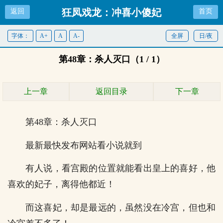
狂凤戏龙：冲喜小傻妃
返回
首页
字体：
A+
A
A-
全屏
日/夜
第48章：杀人灭口（1 / 1）
上一章
返回目录
下一章
第48章：杀人灭口
最新最快发布网站看小说就到
有人说，看宫殿的位置就能看出皇上的喜好，他
喜欢的妃子，离得他都近！
而这喜妃，却是最远的，虽然没在冷宫，但也和