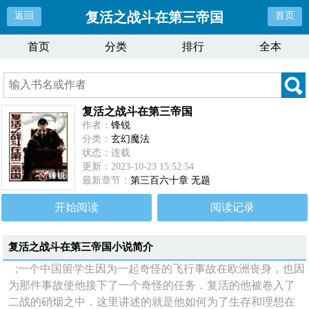
复活之战斗在第三帝国
返回
首页
首页
分类
排行
全本
复活之战斗在第三帝国
作者：
锋锐
分类：
玄幻魔法
状态：连载
更新：2023-10-23 15:52:54
最新章节：
第三百六十章 无题
开始阅读
阅读记录
复活之战斗在第三帝国
小说简介
;一个中国留学生因为一起奇怪的飞行事故在欧洲丧身，也因
为那件事故使他接下了一个奇怪的任务．复活的他被卷入了
二战的硝烟之中．这里讲述的就是他如何为了生存和理想在