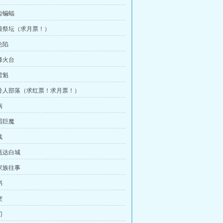
齿蝙蝠
毁祭坛（求月票！）
沦陷
烽火台
雪魁
兽人部落（求红票！求月票！）
病
霜巨魔
战
抵达白城
家族往事
书
突
门