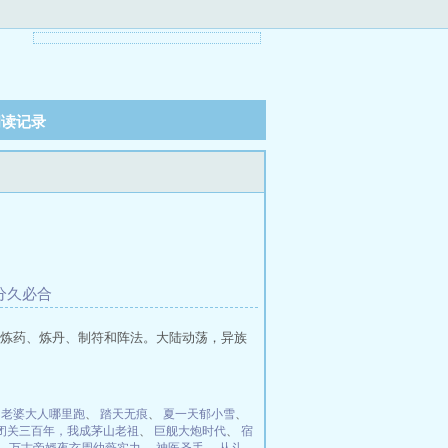
阅读记录
分久必合
炼药、炼丹、制符和阵法。大陆动荡，异族
：老婆大人哪里跑
、
踏天无痕
、
夏一天郁小雪
、
闭关三百年，我成茅山老祖
、
巨舰大炮时代
、
宿