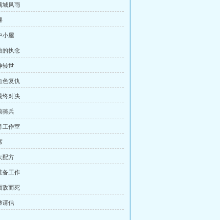
满城风雨
课
中小屋
曲的执念
神转世
血色复仇
最终对决
狼骑兵
月工作室
席
大配方
准备工作
面敌而死
邀请信