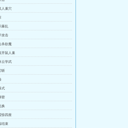
鼠人巢穴
库
织暴乱
术攻击
击杀欲魔
离开鼠人巢
沐云学武
刀斩
验
幕式
解密
兑换
震惊四座
炼结束