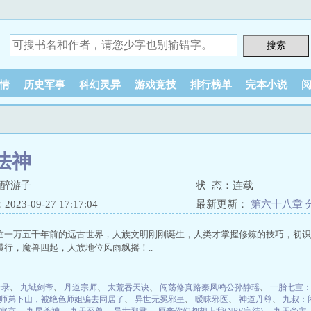
情
历史军事
科幻灵异
游戏竞技
排行榜单
完本小说
法神
半醉游子
状 态：连载
23-09-27 17:17:04
最新更新：
第六十八章 
临一万五千年前的远古世界，人族文明刚刚诞生，人类才掌握修炼的技巧，初识
横行，魔兽四起，人族地位风雨飘摇！..
升录
、
九域剑帝
、
丹道宗师
、
太荒吞天诀
、
闯荡修真路秦凤鸣公孙静瑶
、
一胎七宝
师弟下山，被绝色师姐骗去同居了
、
异世无冕邪皇
、
暧昧邪医
、
神道丹尊
、
九叔：