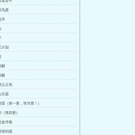
黄金蛮牛
雷鸟蛋
提升
合
手
天计划
套
苏醒
苏醒
猎云之死
古兵器
制室（第一更，求月票！）
归（第四更）
龙血淬炼
嚣张到底