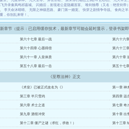
宴京
、
九星杀神
、
九天至尊
、
异世邪君
、
原来你们都想上我(NP)(完结)
、
九天帝主
炼飞升录秦凤鸣祁嘉城
、
闪婚后，发现老公是隐藏首富
、
唯剑独尊（又名：绝世剑帝
、
李天命沐晴晴
、
无限之神级思路
、
豪门第一婚宠
、
快穿之剧情争夺战
、
食肉之羊
重，你别乱来呀！
、
最新章节（提示：已启用缓存技术，最新章节可能会延时显示，登录书架
第六十七章 最后一战
第六十六章
第六十四章 心愿得偿
第六十三章
第六十一章 人皇体质
第六十章 
第五十八章 最后一击
第五十七章
《至尊法神》正文
《术皇》已被正式改名为《》
第一章 神
第三章 半只雪鸡
第四章 远
第六章 术士之道
第七章 奇
第九章 酒馆冲突
第十章 出
第十二章 僵尸之谜（求红，求收！）
第十三章 