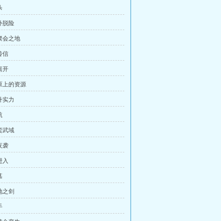
杀
外脱险
聚会之地
传信
离开
原上的资源
升实力
航
蛮武域
夜袭
进入
墓
地之剑
手