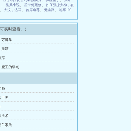
、
万古帝婿夜玄周幼薇实力
、
神医圣手
、
从斗
）
、
岳风小说
、
孟宁傅廷修
、
如何强撩大神，在
、
大汉，达咩
、
首席道尊
、
无尘路
、
地牢100
即可实时查看。）
 万魔巢
 踌躇
追踪
 魔王的弱点
术师
古世界
才
售法术
纳兰家族