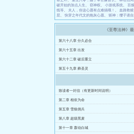
命之环
、
重生八零，踹了军官嫁首长
、
林语熙周
破开始的加点人生
、
窃神权
、
小游戏系统
、
百
线等
、
夫人，你这心愿有点难搞哦！
、
血路救赎
层
、
快穿之年代文的炮灰心愿
、
斩神：缨子请自
《至尊法神》
第六十八章 分久必合
第六十五章 出发
第六十二章 破后重立
第五十九章 葬圣灵
致读者一封信（有更新时间说明）
第二章 相依为命
第五章 雪狼佣兵
第八章 超级黑麦
第十一章 轰动白城