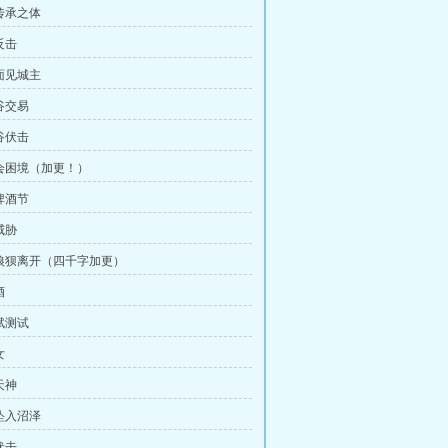
传承之体
反击
面见城主
谷交易
谷伏击
会困境（加更！）
啤酒节
威胁
狼狈离开（四千字加更）
酒
赋测试
女
天神
坠入沼泽
伏击