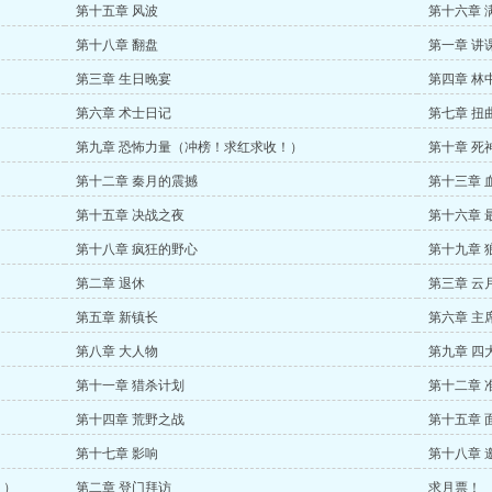
第十五章 风波
第十六章 
第十八章 翻盘
第一章 讲
第三章 生日晚宴
第四章 林
第六章 术士日记
第七章 扭
第九章 恐怖力量（冲榜！求红求收！）
第十章 死
第十二章 秦月的震撼
第十三章 
第十五章 决战之夜
第十六章 
第十八章 疯狂的野心
第十九章 
第二章 退休
第三章 云
第五章 新镇长
第六章 主
第八章 大人物
第九章 四
第十一章 猎杀计划
第十二章 
第十四章 荒野之战
第十五章 
第十七章 影响
第十八章 
！）
第二章 登门拜访
求月票！