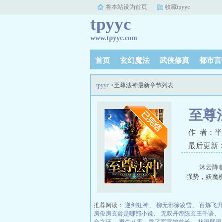
将本站设为首页
收藏tpyyc
tpyyc
www.tpyyc.com
首页
玄幻魔法
武侠修真
都市言
tpyyc
>至尊法神最新章节列表
至尊
作 者：
最后更新：20
沐云降
强势，妖魔
推荐阅读：
逆剑狂神
、
柳无邪徐凌雪
、
百炼飞
房俊房玄龄是哪部小说
、
无双丹帝陈玄王千语
、