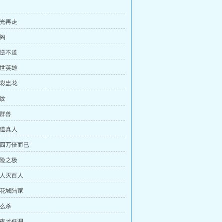
吸光再走
丹阁
大逆不道
盖世英雄
五彩盅花
丹纹
战群兽
霸道真人
三四万倍而已
阴险之极
一人灭百人
水花城陆家
怎么杀
深夜才低调