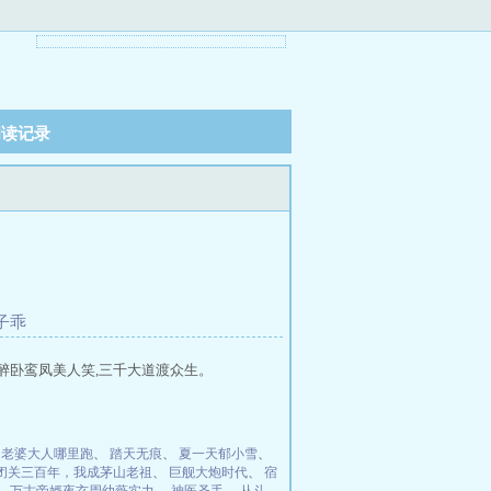
阅读记录
孙子乖
醉卧鸾凤美人笑,三千大道渡众生。
：老婆大人哪里跑
、
踏天无痕
、
夏一天郁小雪
、
闭关三百年，我成茅山老祖
、
巨舰大炮时代
、
宿