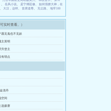
、
万古帝婿夜玄周幼薇实力
、
神医圣手
、
从斗
）
、
岳风小说
、
孟宁傅廷修
、
如何强撩大神，在
、
大汉，达咩
、
首席道尊
、
无尘路
、
地牢100
即可实时查看。）
章 宁愿见鬼也不见妖
 城主英明
 荣升堡主
 没有弱点
罗金清丹
沌空间
少主选拨赛