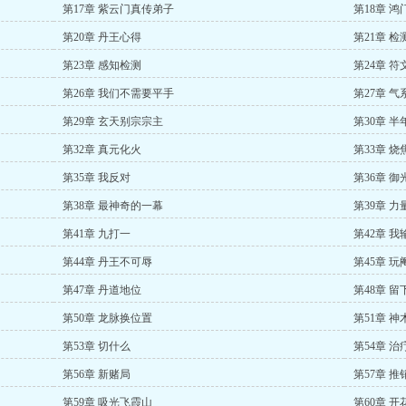
第17章 紫云门真传弟子
第18章 鸿
第20章 丹王心得
第21章 检
第23章 感知检测
第24章 符
第26章 我们不需要平手
第27章 气
第29章 玄天别宗宗主
第30章 半
第32章 真元化火
第33章 烧
第35章 我反对
第36章 御
第38章 最神奇的一幕
第39章 
第41章 九打一
第42章 我
第44章 丹王不可辱
第45章 玩
第47章 丹道地位
第48章 留
第50章 龙脉换位置
第51章 神
第53章 切什么
第54章 治
第56章 新赌局
第57章 推
第59章 吸光飞霞山
第60章 开