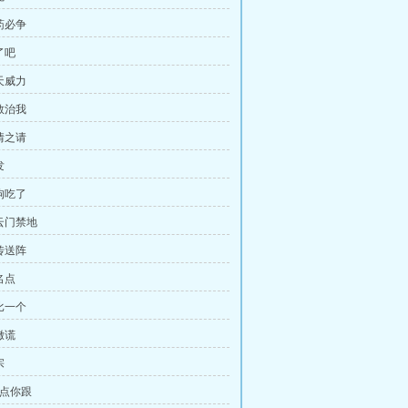
药必争
了吧
天威力
敢治我
情之请
发
狗吃了
紫云门禁地
传送阵
名点
比一个
撒谎
宗
我点你跟