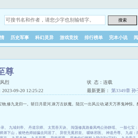
情
历史军事
科幻灵异
游戏竞技
排行榜单
完本小说
至尊
魔风烈
状 态：连载
23-09-20 12:25:22
最新更新：
第3349章 
宝物,修九龙归一。斩日月星河,诛万古妖魔。陆沉一出风云动,诸天万界鬼神惊。
升录
、
九域剑帝
、
丹道宗师
、
太荒吞天诀
、
闯荡修真路秦凤鸣公孙静瑶
、
一胎七宝
师弟下山，被绝色师姐骗去同居了
、
异世无冕邪皇
、
暧昧邪医
、
神道丹尊
、
九叔：