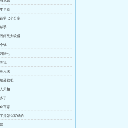
形势危急
英年早逝
 一百零七个分宗
好帮手
 只因师兄太狡猾
两个锅
我叫陆七
等等我
龙脉入珠
引颈受戮吧
吉人天相
太多了
千奇百态
 死字是怎么写成的
全盛