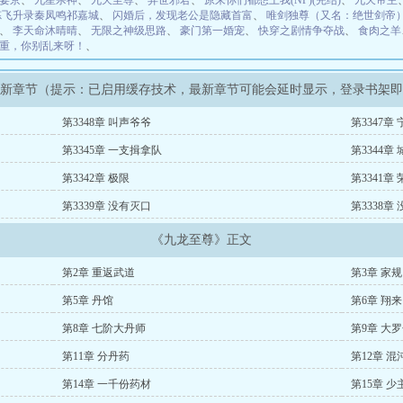
宴京
、
九星杀神
、
九天至尊
、
异世邪君
、
原来你们都想上我(NP)(完结)
、
九天帝主
炼飞升录秦凤鸣祁嘉城
、
闪婚后，发现老公是隐藏首富
、
唯剑独尊（又名：绝世剑帝
、
李天命沐晴晴
、
无限之神级思路
、
豪门第一婚宠
、
快穿之剧情争夺战
、
食肉之羊
重，你别乱来呀！
、
最新章节（提示：已启用缓存技术，最新章节可能会延时显示，登录书架
第3348章 叫声爷爷
第3347
第3345章 一支揖拿队
第3344章
第3342章 极限
第3341章
第3339章 没有灭口
第3338章
《九龙至尊》正文
第2章 重返武道
第3章 家规
第5章 丹馆
第6章 翔来
第8章 七阶大丹师
第9章 大
第11章 分丹药
第12章 混
第14章 一千份药材
第15章 