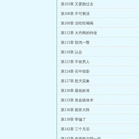
第103章 又要跑过去
第106章 不可亵渎
第109章 没吃吃喝喝
第112章 大丹阁的特使
第115章 惊鸿一瞥
第118章 认怂
第121章 不收男人
第124章 石中留影
第127章 怒天蛮象
第130章 最低标准
第133章 兽血锻体术
第136章 困兽大阵
第139章 带偏了
第142章 三个月后
第145章 有资格与我一战