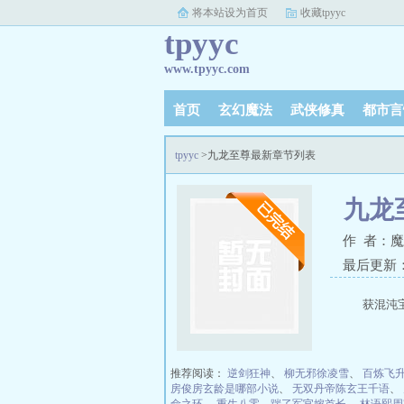
将本站设为首页
收藏tpyyc
tpyyc
www.tpyyc.com
首页
玄幻魔法
武侠修真
都市言
tpyyc
>九龙至尊最新章节列表
九龙
作 者：
最后更新：20
获混沌
推荐阅读：
逆剑狂神
、
柳无邪徐凌雪
、
百炼飞
房俊房玄龄是哪部小说
、
无双丹帝陈玄王千语
、