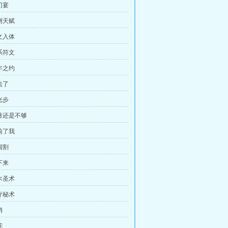
门宴
测天赋
文入体
系符文
年之约
焦了
光步
力量还是不够
输了我
阉割
下来
木圣术
疗秘术
销
花