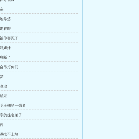
相亲
就地修炼
暴走在即
我被你害死了
结拜姐妹
气息断了
我会吊打你们
托梦
蚀魂散
天然呆
 永明王朝第一强者
 毒宗的挂名弟子
逼官
烂泥扶不上墙