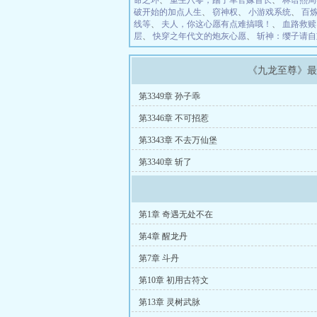
命之环
、
重生八零，踹了军官嫁首长
、
林语熙周
破开始的加点人生
、
窃神权
、
小游戏系统
、
百
线等
、
夫人，你这心愿有点难搞哦！
、
血路救赎
层
、
快穿之年代文的炮灰心愿
、
斩神：缨子请自
《九龙至尊》
第3349章 孙子乖
第3346章 不可招惹
第3343章 不去万仙堡
第3340章 斩了
第1章 奇遇无处不在
第4章 醒龙丹
第7章 斗丹
第10章 初用古符文
第13章 灵树武脉