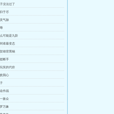
日子没法过了
同归于尽
细灵气脉
羞辱
 怎么可能是九阶
世间谁最变态
让贺雄背黑锅
接驳断手
开玩笑的代价
君犹我心
锤子
被迫作战
以一敌众
包罗万象