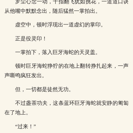
罗尘心念一动，十指翻飞犹如挑花，一道道口诀
从他嘴中默默念出，随后猛然一掌拍出。
虚空中，顿时浮现出一道虚幻的掌印。
正是役灵印！
一掌拍下，落入巨牙海蛇的天灵盖。
顿时巨牙海蛇狰狞的在地上翻转挣扎起来，一声
声嘶鸣疯狂发出。
但，一切都是徒然无功。
不过盏茶功夫，这条蓝环巨牙海蛇就安静的匍匐
在了地上。
“过来！”