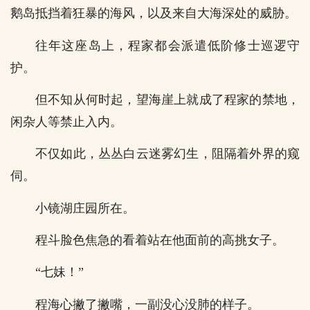
鹅岛抵挡着狂暴的海风，以及来自大海深处的威胁。
往年这座岛上，程家都会派遣低阶修士巡逻守
护。
但不知从何时起，望海崖上就成了程家的禁地，
闲杂人等禁止入内。
不仅如此，丛丛白云迷雾幻生，阻隔着外界的窥
伺。
小镜湖庄园所在。
程斗脸色焦急的看着站在他面前的高挑女子。
“七妹！”
程海心撇了撇嘴，一副没心没肺的样子。