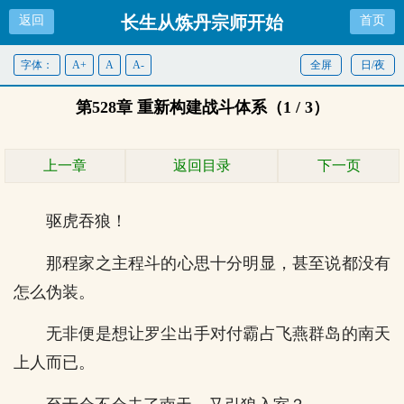
长生从炼丹宗师开始
返回
首页
字体：
A+
A
A-
全屏
日/夜
第528章 重新构建战斗体系（1 / 3）
上一章
返回目录
下一页
驱虎吞狼！
那程家之主程斗的心思十分明显，甚至说都没有
怎么伪装。
无非便是想让罗尘出手对付霸占飞燕群岛的南天
上人而已。