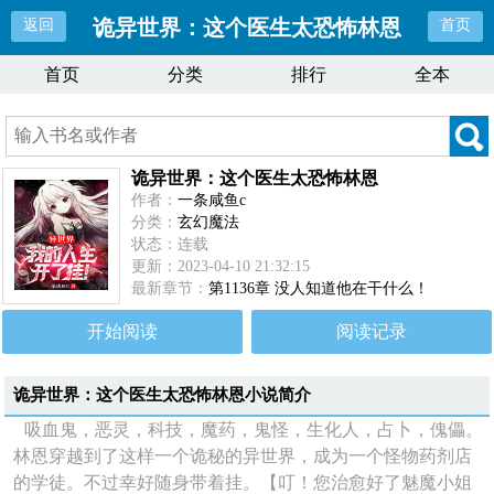
诡异世界：这个医生太恐怖林恩
返回
首页
首页
分类
排行
全本
诡异世界：这个医生太恐怖林恩
作者：
一条咸鱼c
分类：
玄幻魔法
状态：连载
更新：2023-04-10 21:32:15
最新章节：
第1136章 没人知道他在干什么！
开始阅读
阅读记录
诡异世界：这个医生太恐怖林恩
小说简介
吸血鬼，恶灵，科技，魔药，鬼怪，生化人，占卜，傀儡。
林恩穿越到了这样一个诡秘的异世界，成为一个怪物药剂店
的学徒。不过幸好随身带着挂。【叮！您治愈好了魅魔小姐