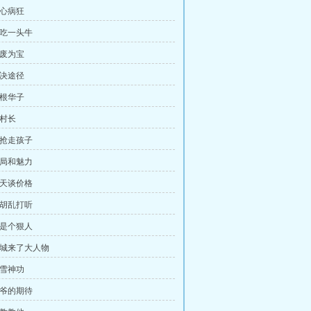
丧心病狂
能吃一头牛
变废为宝
解决途径
来根华子
好村长
要抢走孩子
格局和魅力
改天谈价格
别胡乱打听
算是个狠人
 省城来了大人物
暴雪神功
爷爷的期待