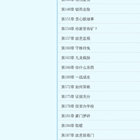
第148章 铤而走险
第151章 歪心眼做事
第154章 你家里有矿？
第157章 故意监视
第160章 守株待兔
第163章 九龙截脉
第166章 你什么东西
第169章 一战成名
第172章 如何算账
第175章 证据充分
第178章 投资办学校
第181章 豪门梦碎
第184章 取暖
第187章 故意留着门