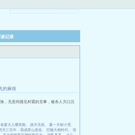
阅读记录
燕飞的麻烦
渔，无意间撞见村霸的丑事，被杀人灭口沉
：老婆大人哪里跑
、
踏天无痕
、
夏一天郁小雪
、
闭关三百年，我成茅山老祖
、
巨舰大炮时代
、
宿