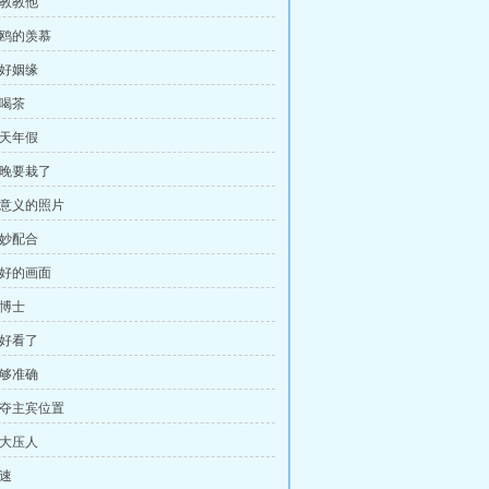
你教教他
白鸥的羡慕
美好姻缘
请喝茶
两天年假
今晚要栽了
有意义的照片
绝妙配合
美好的画面
贺博士
太好看了
不够准确
争夺主宾位置
势大压人
超速