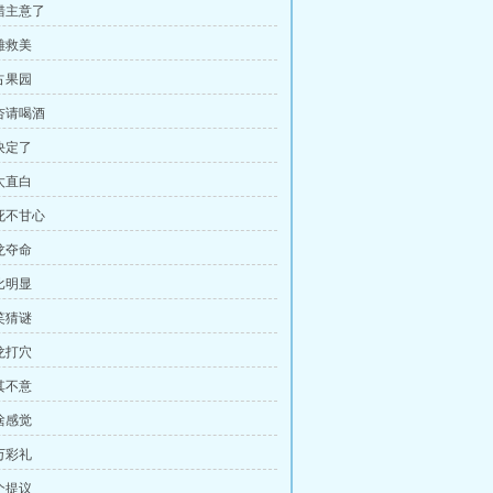
打错主意了
雄救美
占果园
春杏请喝酒
决定了
太直白
不死不甘心
龙夺命
比明显
笑猜谜
龙打穴
其不意
啥感觉
万彩礼
个提议