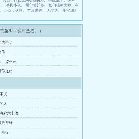
、
万古帝婿夜玄周幼薇实力
、
神医圣手
、
从斗
）
、
岳风小说
、
孟宁傅廷修
、
如何强撩大神，在
、
大汉，达咩
、
首席道尊
、
无尘路
、
地牢100
录书架即可实时查看。）
 出大事了
合作
 上一波生死
 请你退出
宝不哭
苦的人
品海鲜大丰收
自以为得计
功治疗