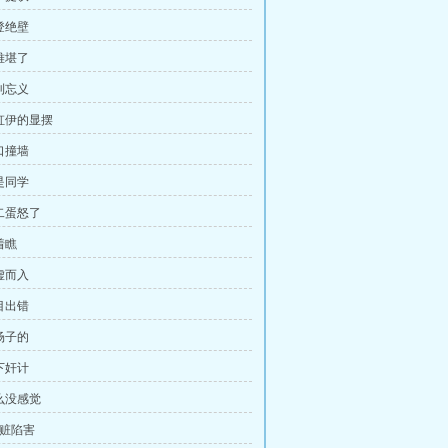
登绝壁
难堪了
利忘义
陈虹伊的显摆
口撞墙
是同学
林二蛋怒了
着瞧
虚而入
目出错
场子的
下奸计
怎么没感觉
栽赃陷害