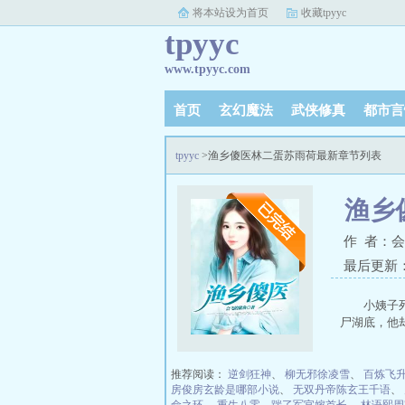
将本站设为首页
收藏tpyyc
tpyyc
www.tpyyc.com
首页
玄幻魔法
武侠修真
都市言
tpyyc
>渔乡傻医林二蛋苏雨荷最新章节列表
渔乡
作 者：
最后更新：20
小姨子
尸湖底，他
推荐阅读：
逆剑狂神
、
柳无邪徐凌雪
、
百炼飞
房俊房玄龄是哪部小说
、
无双丹帝陈玄王千语
、