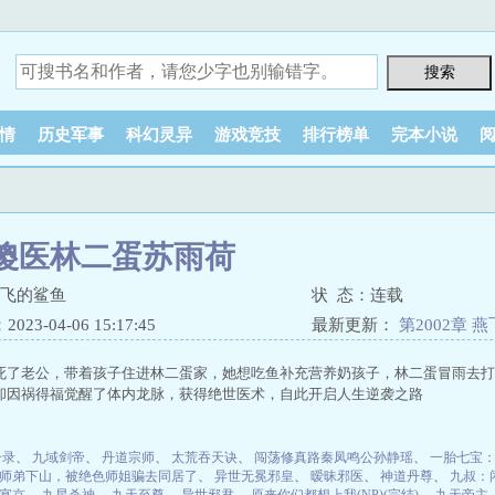
情
历史军事
科幻灵异
游戏竞技
排行榜单
完本小说
傻医林二蛋苏雨荷
会飞的鲨鱼
状 态：连载
23-04-06 15:17:45
最新更新：
第2002章 
死了老公，带着孩子住进林二蛋家，她想吃鱼补充营养奶孩子，林二蛋冒雨去打
却因祸得福觉醒了体内龙脉，获得绝世医术，自此开启人生逆袭之路
升录
、
九域剑帝
、
丹道宗师
、
太荒吞天诀
、
闯荡修真路秦凤鸣公孙静瑶
、
一胎七宝
师弟下山，被绝色师姐骗去同居了
、
异世无冕邪皇
、
暧昧邪医
、
神道丹尊
、
九叔：