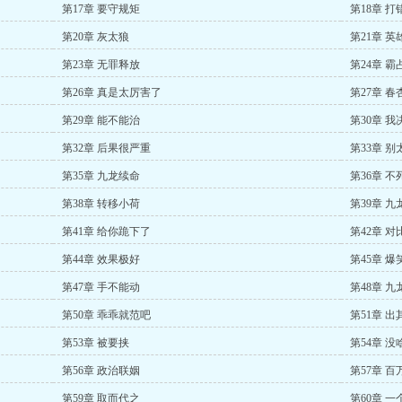
第17章 要守规矩
第18章 
第20章 灰太狼
第21章 英
第23章 无罪释放
第24章 霸
第26章 真是太厉害了
第27章 
第29章 能不能治
第30章 我
第32章 后果很严重
第33章 别
第35章 九龙续命
第36章 
第38章 转移小荷
第39章 九
第41章 给你跪下了
第42章 对
第44章 效果极好
第45章 爆
第47章 手不能动
第48章 九
第50章 乖乖就范吧
第51章 出
第53章 被要挟
第54章 没
第56章 政治联姻
第57章 百
第59章 取而代之
第60章 一