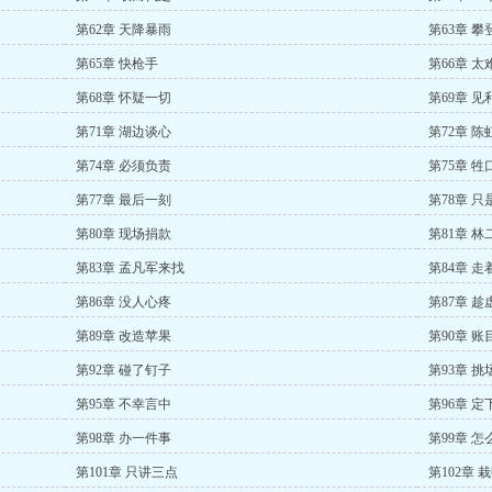
第62章 天降暴雨
第63章 攀
第65章 快枪手
第66章 太
第68章 怀疑一切
第69章 见
第71章 湖边谈心
第72章 
第74章 必须负责
第75章 牲
第77章 最后一刻
第78章 只
第80章 现场捐款
第81章 
第83章 孟凡军来找
第84章 走
第86章 没人心疼
第87章 趁
第89章 改造苹果
第90章 账
第92章 碰了钉子
第93章 挑
第95章 不幸言中
第96章 定
第98章 办一件事
第99章 
第101章 只讲三点
第102章 