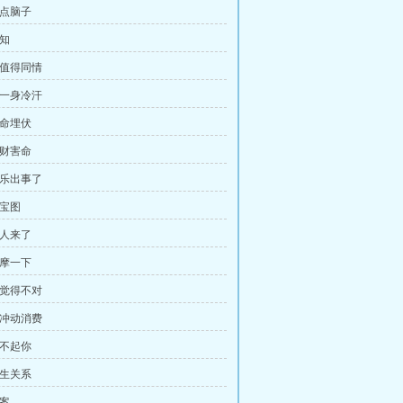
长点脑子
通知
不值得同情
吓一身冷汗
致命埋伏
图财害命
乐乐出事了
藏宝图
有人来了
按摩一下
总觉得不对
别冲动消费
看不起你
师生关系
报案