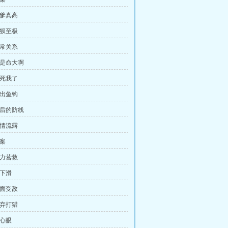
老爹真高
狼狈至极
非常关系
真是命大啊
吓死我了
吃出鱼钩
最后的防线
真情流露
命案
全力营救
往下滑
四面受敌
放弃打猎
玩心眼