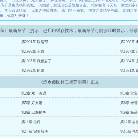
宴京
、
九星杀神
、
九天至尊
、
异世邪君
、
原来你们都想上我(NP)(完结)
、
九天帝主
炼飞升录秦凤鸣祁嘉城
、
闪婚后，发现老公是隐藏首富
、
唯剑独尊（又名：绝世剑帝
、
李天命沐晴晴
、
无限之神级思路
、
豪门第一婚宠
、
快穿之剧情争夺战
、
食肉之羊
重，你别乱来呀！
、
雨荷》最新章节（提示：已启用缓存技术，最新章节可能会延时显示，登
第2001章 联络部
第2000章
第1998章 王血
第1987章 
第1985章 我都忘了
第1984章
第1982章 阴谋
第1981章
《渔乡傻医林二蛋苏雨荷》正文
第2章 水下奇遇
第3章 宝
第5章 好女婿
第6章 命
第8章 出海捕鱼
第9章 极
第11章 借秤
第12章 
第14章 完美解决
第15章 气