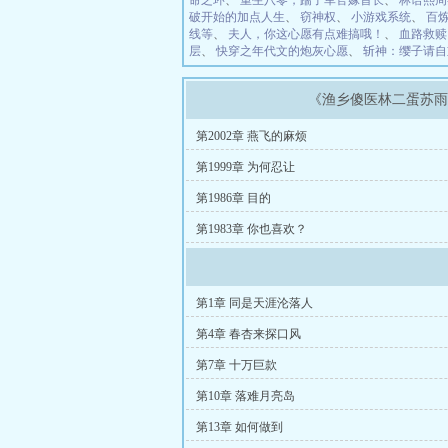
命之环
、
重生八零，踹了军官嫁首长
、
林语熙周
破开始的加点人生
、
窃神权
、
小游戏系统
、
百
线等
、
夫人，你这心愿有点难搞哦！
、
血路救赎
层
、
快穿之年代文的炮灰心愿
、
斩神：缨子请自
《渔乡傻医林二蛋苏
第2002章 燕飞的麻烦
第1999章 为何忍让
第1986章 目的
第1983章 你也喜欢？
第1章 同是天涯沦落人
第4章 春杏来探口风
第7章 十万巨款
第10章 落难月亮岛
第13章 如何做到