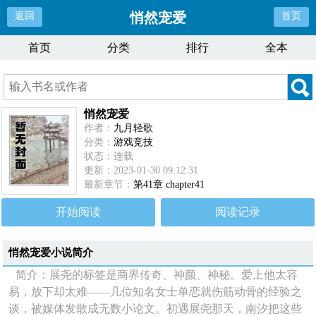
悄然宠爱
返回
首页
首页
分类
排行
全本
悄然宠爱
作者：
九月轻歌
分类：
游戏竞技
状态：连载
更新：2023-01-30 09:12:31
最新章节：
第41章 chapter41
开始阅读
阅读记录
悄然宠爱
小说简介
简介：展尧的标签是商界传奇、神颜、神秘。爱上他太容
易，放下却太难——几位知名女士单恋就伤筋动骨的经验之
谈，被媒体发散成无数小论文。初遇展尧那天，南汐把这些