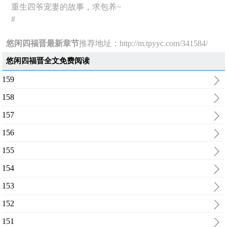
重生四爷宠妻的故事，求包养~
#
悠闲四福晋最新章节
推荐地址：
http://m.tpyyc.com/341584/
悠闲四福晋全文免费阅读
159
158
157
156
155
154
153
152
151