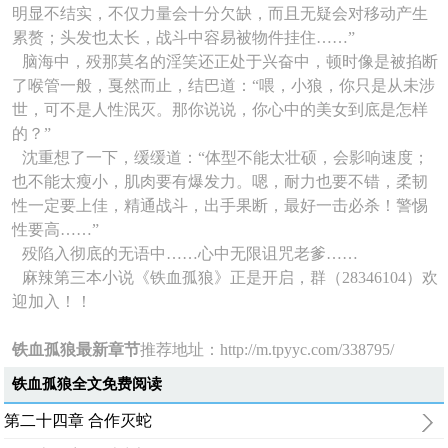
明显不结实，不仅力量会十分欠缺，而且无疑会对移动产生
累赘；头发也太长，战斗中容易被物件挂住……”
脑海中，殁那莫名的淫笑还正处于兴奋中，顿时像是被掐断
了喉管一般，戛然而止，结巴道：“喂，小狼，你只是从未涉
世，可不是人性泯灭。那你说说，你心中的美女到底是怎样
的？”
沈重想了一下，缓缓道：“体型不能太壮硕，会影响速度；
也不能太瘦小，肌肉要有爆发力。嗯，耐力也要不错，柔韧
性一定要上佳，精通战斗，出手果断，最好一击必杀！警惕
性要高……”
殁陷入彻底的无语中……心中无限诅咒老爹……
麻辣第三本小说《铁血孤狼》正是开启，群（28346104）欢
迎加入！！
铁血孤狼最新章节
推荐地址：
http://m.tpyyc.com/338795/
铁血孤狼全文免费阅读
第二十四章 合作灭蛇