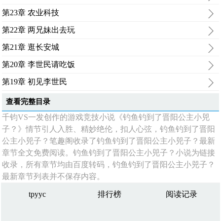
第23章 农业科技
第22章 两兄妹出去玩
第21章 逛长安城
第20章 李世民请吃饭
第19章 初见李世民
查看完整目录
千钧VS一发创作的游戏竞技小说《钓鱼钓到了晋阳公主小兕
子？》情节引人入胜、精妙绝伦，扣人心弦，钓鱼钓到了晋阳
公主小兕子？笔趣阁收录了钓鱼钓到了晋阳公主小兕子？最新
章节全文免费阅读。钓鱼钓到了晋阳公主小兕子？小说为链接
收录，所有章节均由百度转码，钓鱼钓到了晋阳公主小兕子？
最新章节列表并不保存内容。
tpyyc
排行榜
阅读记录