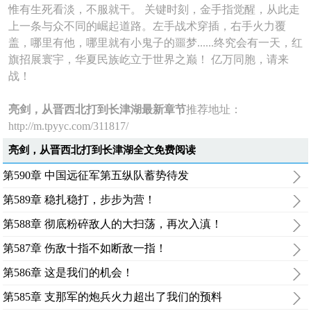
惟有生死看淡，不服就干。 关键时刻，金手指觉醒，从此走
上一条与众不同的崛起道路。左手战术穿插，右手火力覆
盖，哪里有他，哪里就有小鬼子的噩梦......终究会有一天，红
旗招展寰宇，华夏民族屹立于世界之巅！ 亿万同胞，请来
战！
亮剑，从晋西北打到长津湖最新章节
推荐地址：
http://m.tpyyc.com/311817/
亮剑，从晋西北打到长津湖全文免费阅读
第590章 中国远征军第五纵队蓄势待发
第589章 稳扎稳打，步步为营！
第588章 彻底粉碎敌人的大扫荡，再次入滇！
第587章 伤敌十指不如断敌一指！
第586章 这是我们的机会！
第585章 支那军的炮兵火力超出了我们的预料