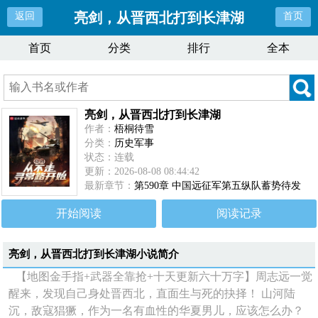
亮剑，从晋西北打到长津湖
返回
首页
首页
分类
排行
全本
亮剑，从晋西北打到长津湖
作者：
梧桐待雪
分类：
历史军事
状态：连载
更新：2026-08-08 08:44:42
最新章节：
第590章 中国远征军第五纵队蓄势待发
开始阅读
阅读记录
亮剑，从晋西北打到长津湖
小说简介
【地图金手指+武器全靠抢+十天更新六十万字】周志远一觉
醒来，发现自己身处晋西北，直面生与死的抉择！ 山河陆
沉，敌寇猖獗，作为一名有血性的华夏男儿，应该怎么办？