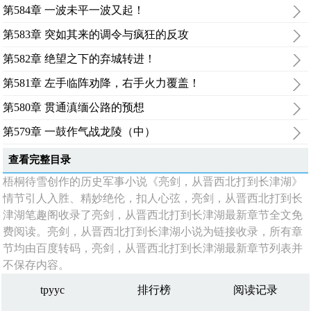
第584章 一波未平一波又起！
第583章 突如其来的调令与疯狂的反攻
第582章 绝望之下的弃城转进！
第581章 左手临阵劝降，右手火力覆盖！
第580章 贯通滇缅公路的预想
第579章 一鼓作气战龙陵（中）
查看完整目录
梧桐待雪创作的历史军事小说《亮剑，从晋西北打到长津湖》
情节引人入胜、精妙绝伦，扣人心弦，亮剑，从晋西北打到长
津湖笔趣阁收录了亮剑，从晋西北打到长津湖最新章节全文免
费阅读。亮剑，从晋西北打到长津湖小说为链接收录，所有章
节均由百度转码，亮剑，从晋西北打到长津湖最新章节列表并
不保存内容。
tpyyc
排行榜
阅读记录