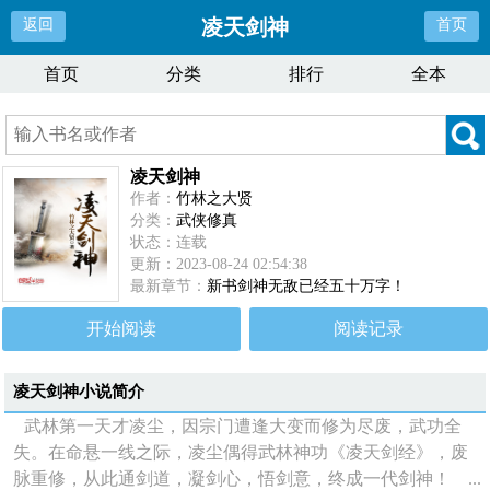
凌天剑神
返回
首页
首页
分类
排行
全本
凌天剑神
作者：
竹林之大贤
分类：
武侠修真
状态：连载
更新：2023-08-24 02:54:38
最新章节：
新书剑神无敌已经五十万字！
开始阅读
阅读记录
凌天剑神
小说简介
武林第一天才凌尘，因宗门遭逢大变而修为尽废，武功全
失。在命悬一线之际，凌尘偶得武林神功《凌天剑经》，废
脉重修，从此通剑道，凝剑心，悟剑意，终成一代剑神！ ...