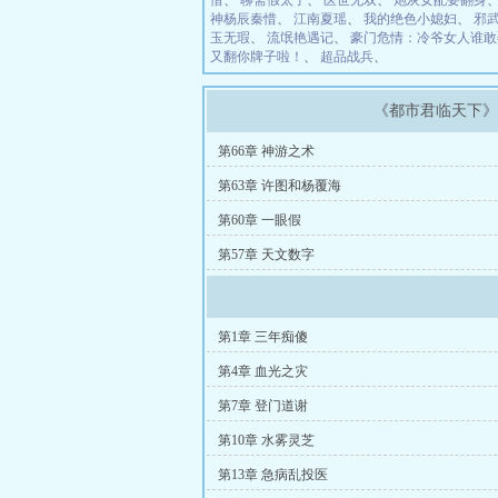
惜
、
聊斋假太子
、
医世无双
、
炮灰女配要翻身
神杨辰秦惜
、
江南夏瑶
、
我的绝色小媳妇
、
邪
玉无瑕
、
流氓艳遇记
、
豪门危情：冷爷女人谁敢
又翻你牌子啦！
、
超品战兵
、
《都市君临天下
第66章 神游之术
第63章 许图和杨覆海
第60章 一眼假
第57章 天文数字
第1章 三年痴傻
第4章 血光之灾
第7章 登门道谢
第10章 水雾灵芝
第13章 急病乱投医