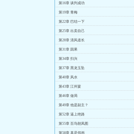
第16章 谈判成功
第19章 青梅
第22章 巴结一下
第25章 出卖自己
第28章 清风道长
第31章 因果
第34章 扫兴
第37章 黑龙玉坠
第40章 风水
第43章 江州宴
第46章 做局
第49章 他是副主？
第52章 逼上绝路
第55章 百鸟朝凤图
第58章 真是假画