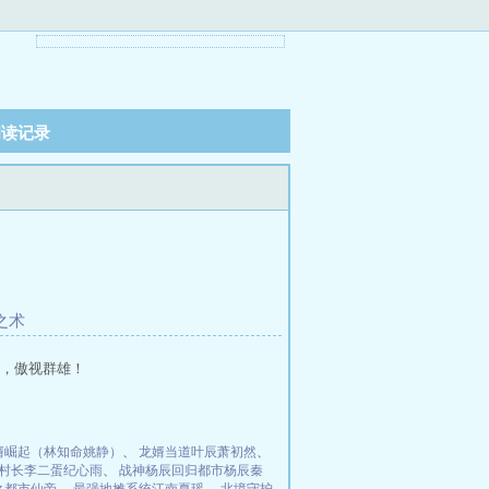
阅读记录
之术
，傲视群雄！
婿崛起（林知命姚静）
、
龙婿当道叶辰萧初然
、
村长李二蛋纪心雨
、
战神杨辰回归都市杨辰秦