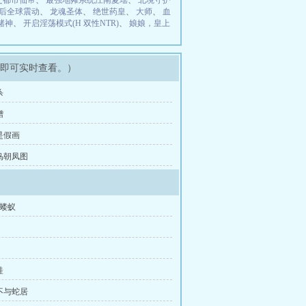
之都市仙帝
、
最强地摊系统江南夏瑶
、
北境守护
后全球震动
、
龙魂圣体
、
绝世药皇
、
大师
、
血
赌神
、
开启淫荡模式(H 双性NTR)
、
娘娘，皇上
架即可实时查看。）
杀
赠
是假画
百鸟朝凤图
是蝼蚁
蛙
龙不与蛇居