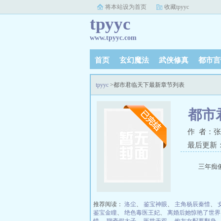
将本站设为首页
收藏tpyyc
tpyyc
www.tpyyc.com
首页
玄幻魔法
武侠修真
都市言
tpyyc
>都市君临天下最新章节列表
都市
作 者：
最后更新：20
三年痴
推荐阅读：
洛尘
、
鉴宝神眼
、
主角杨辰秦惜
、
鉴宝金瞳
、
绝色毒医王妃
、
离婚后她惊艳了世界