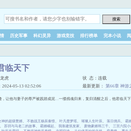
情
历史军事
科幻灵异
游戏竞技
排行榜单
完本小说
君临天下
张龙虎
状 态：连载
24-05-13 02:52:06
最新更新：
第66章 神游
傻，让他与妻子的尊严被践踏成泥…一缕残魂归来，复归清醒之后，他君临天下
女神的超级赘婿
、
不败战王杨辰秦惜
、
叶凡楚梦瑶
、
璀璨人生叶辰
、
落日佣兵
、
霸
、
苏玥与马老二的故事
、
霸婿崛起
、
我靠建筑发家
、
废物豪婿韩三千
、
三宫六院小