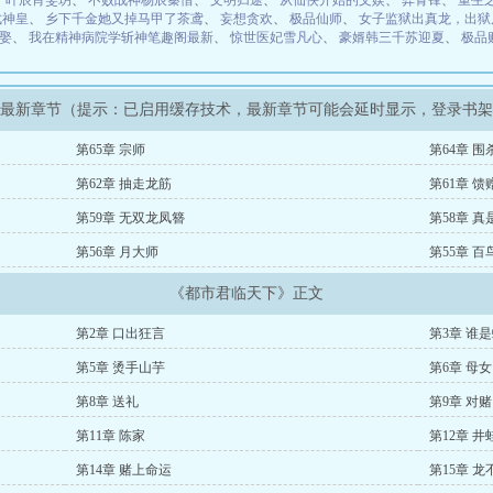
、
叶辰肖雯玥
、
不败战神杨辰秦惜
、
文明归途
、
从仙侠开始的文娱
、
弈青锋
、
重生
武神皇
、
乡下千金她又掉马甲了茶鸢
、
妄想贪欢
、
极品仙师
、
女子监狱出真龙，出狱
娶
、
我在精神病院学斩神笔趣阁最新
、
惊世医妃雪凡心
、
豪婿韩三千苏迎夏
、
极品
》最新章节（提示：已启用缓存技术，最新章节可能会延时显示，登录书
第65章 宗师
第64章 围
第62章 抽走龙筋
第61章 馈
第59章 无双龙凤簪
第58章 真
第56章 月大师
第55章 
《都市君临天下》正文
第2章 口出狂言
第3章 谁
第5章 烫手山芋
第6章 母女
第8章 送礼
第9章 对赌
第11章 陈家
第12章 井
第14章 赌上命运
第15章 