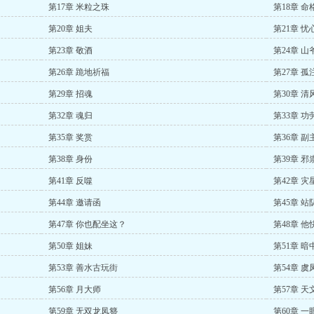
第17章 米粒之珠
第18章 命
第20章 姐夫
第21章 忧
第23章 敬酒
第24章 山
第26章 跪地祈福
第27章 孤
第29章 招魂
第30章 清
第32章 魂归
第33章 功
第35章 奖赏
第36章 副
第38章 身份
第39章 邪
第41章 反噬
第42章 灾
第44章 邀请函
第45章 站
第47章 你也配坐这？
第48章 他
第50章 姐妹
第51章 暗
第53章 善水古玩街
第54章 虞
第56章 月大师
第57章 天
第59章 无双龙凤簪
第60章 一