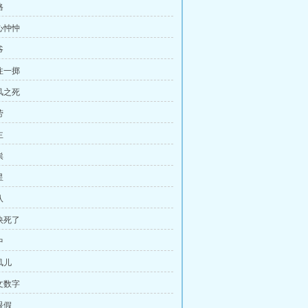
格
心忡忡
爷
注一掷
风之死
劳
主
祟
星
队
快死了
中
凤儿
文数字
眼假