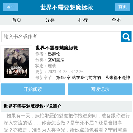
世界不需要魅魔拯救
返回
首页
首页
分类
排行
全本
世界不需要魅魔拯救
作者：
巴赫伦
分类：
玄幻魔法
状态：连载
更新：2023-01-25 23:12:36
最新章节：
第493章 站在我们前方的，从来都不是神
灵
开始阅读
阅读记录
世界不需要魅魔拯救
小说简介
如果有一天，妖艳邪恶的魅魔把你拖进房间，准备跟你进行
深入交流的话……你会怎么做？是宁死不屈？还是含恨享
受？亦或是，准备为人类争光，给她点颜色看看？宁封就遇