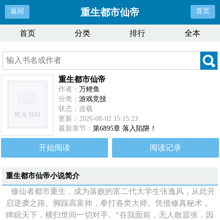
重生都市仙帝
返回
首页
首页
分类
排行
全本
重生都市仙帝
作者：
万鲤鱼
分类：
游戏竞技
状态：连载
更新：2026-08-02 15:15:23
最新章节：
第6895章 落入陷阱！
开始阅读
阅读记录
重生都市仙帝
小说简介
修仙者都市重生，成为落败的富二代大学生张逸风，从此开
启逆袭之路。脚踩高富帅，拳打各类大师。凭借修真秘术，
睥睨天下，横扫世间一切对手。“在我面前，无人敢嚣张，因