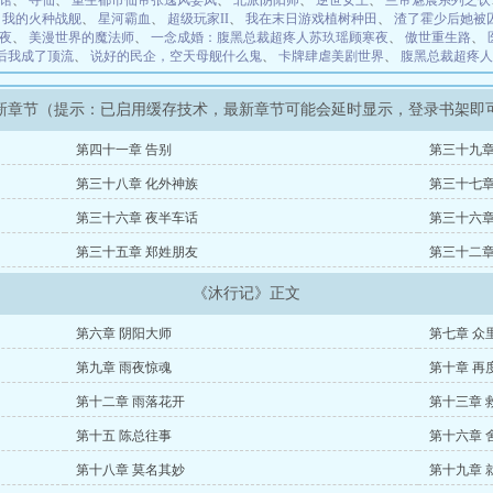
馆
、
寻仙
、
重生都市仙帝张逸风姜凤
、
北派阴阳师
、
逆世女王
、
兰帝魅晨系列之饮
、
我的火种战舰
、
星河霸血
、
超级玩家II
、
我在末日游戏植树种田
、
渣了霍少后她被
夜
、
美漫世界的魔法师
、
一念成婚：腹黑总裁超疼人苏玖瑶顾寒夜
、
傲世重生路
、
豆后我成了顶流
、
说好的民企，空天母舰什么鬼
、
卡牌肆虐美剧世界
、
腹黑总裁超疼人
新章节（提示：已启用缓存技术，最新章节可能会延时显示，登录书架即
第四十一章 告别
第三十九章
第三十八章 化外神族
第三十七章
第三十六章 夜半车话
第三十六章
第三十五章 郑姓朋友
第三十二章
《沐行记》正文
第六章 阴阳大师
第七章 众
第九章 雨夜惊魂
第十章 再
第十二章 雨落花开
第十三章 
第十五 陈总往事
第十六章 
第十八章 莫名其妙
第十九章 