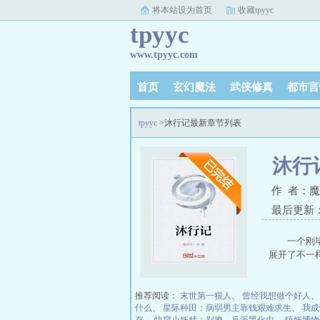
将本站设为首页
收藏tpyyc
tpyyc
www.tpyyc.com
首页
玄幻魔法
武侠修真
都市言
tpyyc
>沐行记最新章节列表
沐行
作 者：
最后更新：20
一个刚
展开了不一
推荐阅读：
末世第一狠人
、
曾经我想做个好人
什么
、
星际种田：病弱男主靠钱艰难求生
、
我成