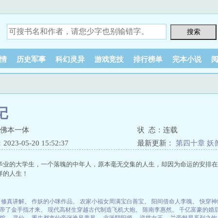
情
历史军事
科幻灵异
游戏竞技
排行榜单
完本小说
记
魔佛本一体
状 态：连载
23-05-20 15:52:37
最新更新：
第四十章 妖
毕业的大学生，一个落魄的中年人，原本毫无交集的人生，却因为命运的安排在
样的人生！
、
修真讲解
、
作妖的小咪作品
、
农家小福女周满宝白善宝
、
阳间借命人李魄
、
快穿神
帝了金手指才来
、
现代高材生穿越古代制造飞机大炮
、
陈南李惠然
、
千亿富豪的婚