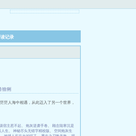
阅读记录
兽猞猁
茫茫人海中相遇，从此迈入了另一个世界，
级宿主惹不起
、
炮灰逆袭手卷
、
顾念陆寒沉是
后人生
、
神秘尽头无错字精校版
、
空间炮灰生