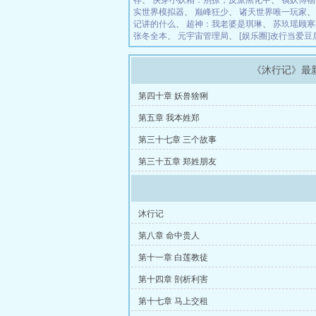
存
、
快穿小妖精：别撩，反派黑化中
、
镇妖博物
实世界模拟器
、
巅峰狂少
、
诸天世界唯一玩家
记讲的什么
、
超神：我老婆是琪琳
、
苏玖瑶顾寒
张冬全本
、
元宇宙管理局
、
[娱乐圈]改行当爱
《沐行记》最
第四十章 妖兽猞猁
第五章 我本姓郑
第三十七章 三个故事
第三十五章 郑姓朋友
沐行记
第八章 命中贵人
第十一章 白莲教徒
第十四章 剖析利害
第十七章 马上交租