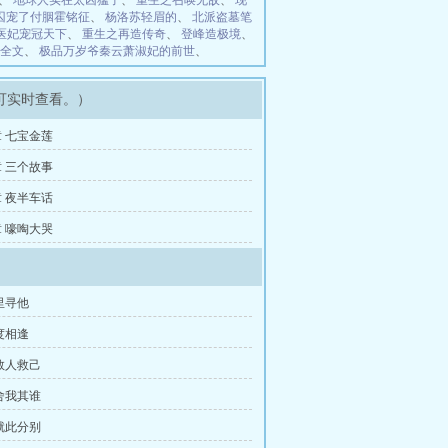
、
地球人实在太凶猛了
、
重生之召唤无敌
、
现
囚宠了付胭霍铭征
、
杨洛苏轻眉的
、
北派盗墓笔
医妃宠冠天下
、
重生之再造传奇
、
登峰造极境
、
全文
、
极品万岁爷秦云萧淑妃的前世
、
可实时查看。）
 七宝金莲
 三个故事
 夜半车话
 嚎啕大哭
里寻他
度相逢
救人救己
舍我其谁
就此分别