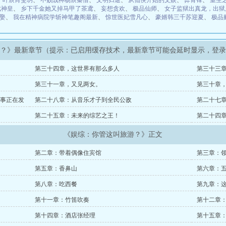
、
叶辰肖雯玥
、
不败战神杨辰秦惜
、
文明归途
、
从仙侠开始的文娱
、
弈青锋
、
重生
武神皇
、
乡下千金她又掉马甲了茶鸢
、
妄想贪欢
、
极品仙师
、
女子监狱出真龙，出狱
娶
、
我在精神病院学斩神笔趣阁最新
、
惊世医妃雪凡心
、
豪婿韩三千苏迎夏
、
极品
游？》最新章节（提示：已启用缓存技术，最新章节可能会延时显示，登
第三十四章，这世界有那么多人
第三十三
第三十一章，又见两女。
第三十章
事正在发
第二十八章：从音乐才子到全民公敌
第二十七
第二十五章：未来的综艺之王！
第二十四
《娱综：你管这叫旅游？》正文
第二章：带着偶像住宾馆
第三章：
第五章：香鼻山
第六章：
第八章：吃西餐
第九章：
第十一章：竹笛吹奏
第十二章
第十四章：酒店张经理
第十五章