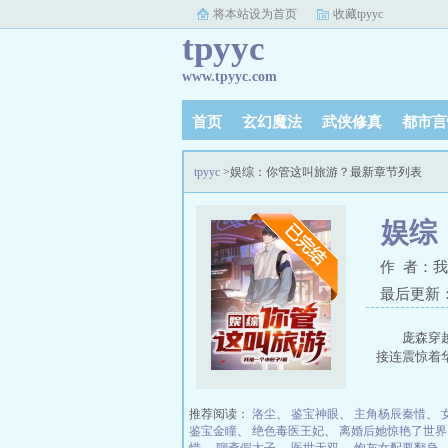
将本站设为首页
收藏tpyyc
tpyyc
www.tpyyc.com
首页
玄幻魔法
武侠修真
都市言
tpyyc
>娱综：你管这叫旅游？最新章节列表
娱综
作 者：
最后更新：20
庞森穿
接连震惊着华
推荐阅读：
洛尘
、
鉴宝神眼
、
主角杨辰秦惜
、
鉴宝金瞳
、
绝色毒医王妃
、
离婚后她惊艳了世界