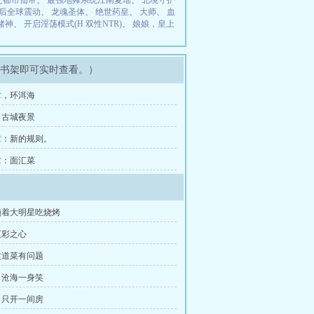
之都市仙帝
、
最强地摊系统江南夏瑶
、
北境守护
后全球震动
、
龙魂圣体
、
绝世药皇
、
大师
、
血
赌神
、
开启淫荡模式(H 双性NTR)
、
娘娘，皇上
录书架即可实时查看。）
章，环洱海
，古城夜景
章：新的规则。
章：面汇菜
领着大明星吃烧烤
五彩之心
这道菜有问题
：沧海一身笑
：只开一间房