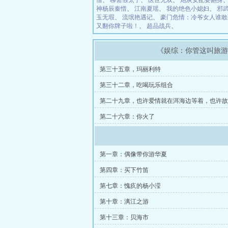
惜
、
聊斋假太子
、
医世无双
、
炮灰女配要翻身
神杨辰秦惜
、
江南夏瑶
、
我的绝色小媳妇
、
邪
玉无瑕
、
流氓艳遇记
、
豪门危情：冷爷女人谁敢
又翻你牌子啦！
、
超品战兵
、
《娱综：你管这叫旅
第三十五章，玛丽利特
第三十二章，吃喝玩乐组合
第二十九章，也许爱情就在洱海边等着，也许故
生着
第二十六章：你火了
第一章：偶像带你游华夏
第四章：买下竹笛
第七章：愧疚的杨小滢
第十章：漓江之游
第十三章：贝海市