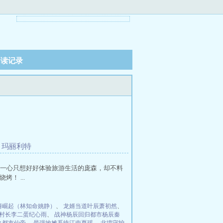
阅读记录
，玛丽利特
一心只想好好体验旅游生活的庞森，却不料
！ ...
婿崛起（林知命姚静）
、
龙婿当道叶辰萧初然
、
村长李二蛋纪心雨
、
战神杨辰回归都市杨辰秦