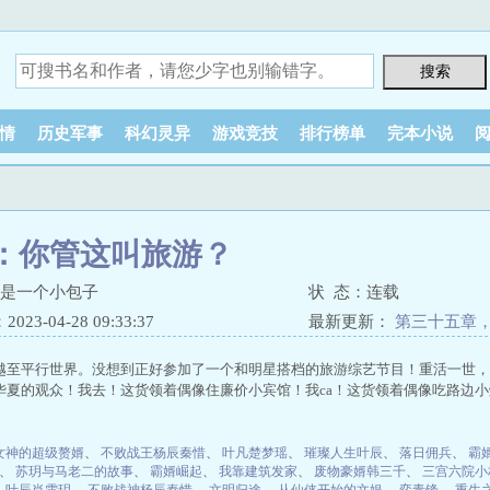
情
历史军事
科幻灵异
游戏竞技
排行榜单
完本小说
：你管这叫旅游？
我是一个小包子
状 态：连载
23-04-28 09:33:37
最新更新：
第三十五章
越至平行世界。没想到正好参加了一个和明星搭档的旅游综艺节目！重活一世，
夏的观众！我去！这货领着偶像住廉价小宾馆！我ca！这货领着偶像吃路边小烧烤
女神的超级赘婿
、
不败战王杨辰秦惜
、
叶凡楚梦瑶
、
璀璨人生叶辰
、
落日佣兵
、
霸
、
苏玥与马老二的故事
、
霸婿崛起
、
我靠建筑发家
、
废物豪婿韩三千
、
三宫六院小